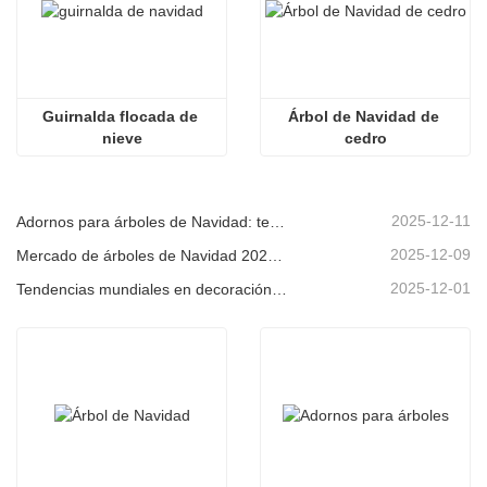
Guirnalda flocada de 
Árbol de Navidad de 
nieve
cedro
2025-12-11
Adornos para árboles de Navidad: tendencias del mercado, información sobre la cadena de suministro y guía de adquisiciones 2025
2025-12-09
Mercado de árboles de Navidad 2025: Tendencias, tecnologías y guía de compras para compradores B2B
2025-12-01
Tendencias mundiales en decoración navideña y por qué Christmas Queen sigue liderando el mercado