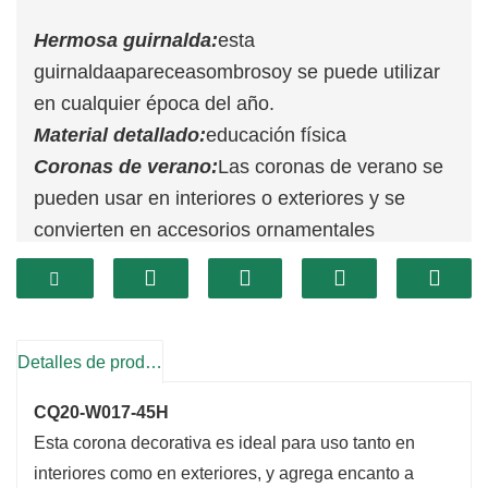
Hermosa guirnalda:
esta
guirnalda
aparece
asombroso
y se puede utilizar
en cualquier época del año.
Material detallado:
educación física
Coronas de verano:
Las coronas de verano se
pueden usar en interiores o exteriores y se
convierten en accesorios ornamentales
versátiles. Cuélgalo sobre el fuego y colócalo en
la puerta de entrada o en la pared de la sala de
estar.
REGALO PERFECTO:
El objeto de regalo ideal
Detalles de producto
es un regalo extraordinario para el cumpleaños,
CQ20-W017-45H
aniversario, ceremonia de boda o fiesta de
Esta corona decorativa es ideal para uso tanto en
inauguración de Acción de Gracias.
interiores como en exteriores, y agrega encanto a
Adecuado para decoración: es apropiado para