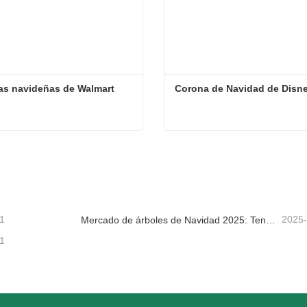
as navideñas de Walmart
Corona de Navidad de Disn
s navideñas de Walmart
Corona de Navidad de Dis
tacta ahora
Contacta ahora
1
2025
Mercado de árboles de Navidad 2025: Tendencias, tecnologías y guía de compras para compradores B2B
1