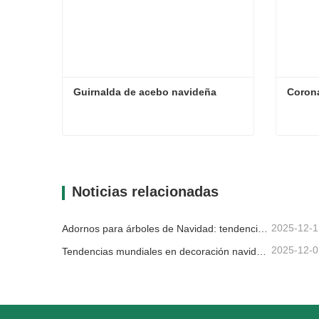
Guirnalda de acebo navideña
Coron
Guirnalda de acebo navideña
Corona
Contacta ahora
Con
Noticias relacionadas
2025-12-1
Adornos para árboles de Navidad: tendencias del mercado, información sobre la cadena de suministro y guía de adquisiciones 2025
2025-12-0
Tendencias mundiales en decoración navideña y por qué Christmas Queen sigue liderando el mercado