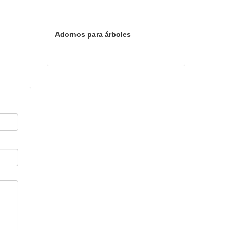
Adornos para árboles
Adornos para árboles
Contacta ahora