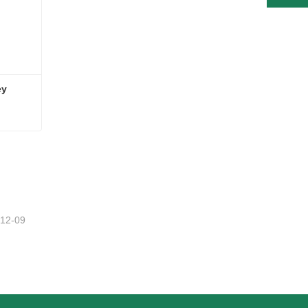
ey
ney
-12-09