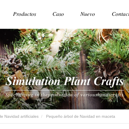
Productos
Caso
Nuevo
Contac
e Navidad artificiales
Pequeño árbol de Navidad en maceta