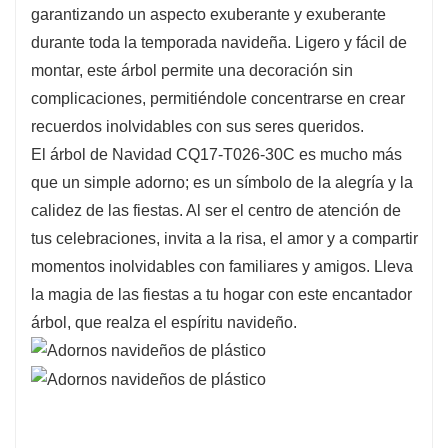
garantizando un aspecto exuberante y exuberante
reducidos.
durante toda la temporada navideña. Ligero y fácil de
Con su diseño versátil, el CQ17-T026-30C
montar, este árbol permite una decoración sin
ofrece un excelente soporte para sus
complicaciones, permitiéndole concentrarse en crear
decoraciones navideñas. Ya sea que elija
recuerdos inolvidables con sus seres queridos.
adornos clásicos, bolas de colores o una
El árbol de Navidad CQ17-T026-30C es mucho más
estética más moderna, este árbol se adapta a
que un simple adorno; es un símbolo de la alegría y la
todos los estilos y temas. Decorar se convierte
calidez de las fiestas. Al ser el centro de atención de
en una alegre actividad familiar, fomentando la
tus celebraciones, invita a la risa, el amor y a compartir
creatividad y la unión mientras da vida a su
momentos inolvidables con familiares y amigos. Lleva
visión festiva.
la magia de las fiestas a tu hogar con este encantador
árbol, que realza el espíritu navideño.