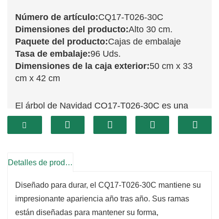
Número de artículo:
CQ17-T026-30C
Dimensiones del producto:
Alto 30 cm.
Paquete del producto:
Cajas de embalaje
Tasa de embalaje:
96 Uds.
Dimensiones de la caja exterior:
50 cm x 33
cm x 42 cm
El árbol de Navidad CQ17-T026-30C es una
encantadora decoración de 30 cm que añade
un toque festivo a tu decoración navideña. Este
árbol, con ramas realistas y un vibrante color
verde, es un complemento encantador para
Detalles de producto
cualquier espacio. Su tamaño compacto permite
Diseñado para durar, el CQ17-T026-30C mantiene su
colocarlo fácilmente en mesas, estanterías o
impresionante apariencia año tras año. Sus ramas
como parte de un arreglo navideño, creando un
están diseñadas para mantener su forma,
ambiente cálido y acogedor incluso en espacios