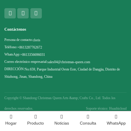
Contáctenos
Persona de contacto:
cloris
Teléfono:
+8613287762672
WhatsApp:
+8613356696031
Correo electrónico empresarial:
sales04@christmas-queen.com
DIRECCIÓN:
No.659, Parque Industrial Oeste Este, Ciudad de Dangjia, Distrito de
Shizhong, Jinan, Shandong, China
Copyright ©
Shandong Christmas Queen Arts &amp; Crafts Co., Ltd. Todos los
derechos reservados.
Soporte técnico: Huazhicloud
Hogar
Producto
Noticias
Consulta
WhatsApp