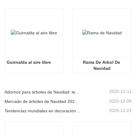
Guirnalda al aire libre
Rama De Arbol De 
Navidad
2025-12-11
Adornos para árboles de Navidad: tendencias del mercado, información sobre la cadena de suministro y guía de adquisiciones 2025
2025-12-09
Mercado de árboles de Navidad 2025: Tendencias, tecnologías y guía de compras para compradores B2B
2025-12-01
Tendencias mundiales en decoración navideña y por qué Christmas Queen sigue liderando el mercado