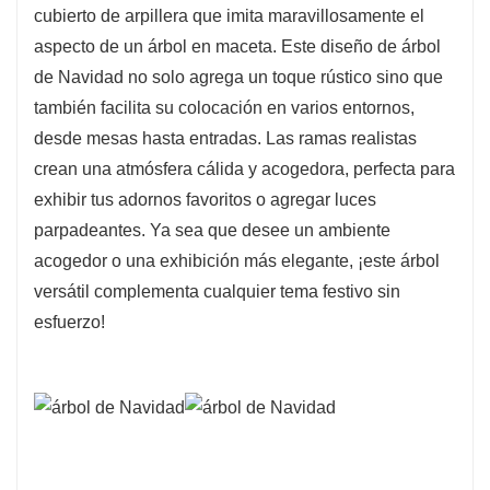
Resplandor cálido y acogedor
cubierto de arpillera que imita maravillosamente el
Cada casa en miniatura emite una luz cálida,
aspecto de un árbol en maceta. Este diseño de árbol
mejorando el ambiente festivo y brindando un
de Navidad no solo agrega un toque rústico sino que
ambiente tranquilo para sus reuniones
también facilita su colocación en varios entornos,
navideñas. Es la pieza central perfecta para
desde mesas hasta entradas. Las ramas realistas
crear recuerdos duraderos.
crean una atmósfera cálida y acogedora, perfecta para
exhibir tus adornos favoritos o agregar luces
Detalles naturalistas
parpadeantes. Ya sea que desee un ambiente
Con ramitas de abeto artificiales que enmarcan
acogedor o una exhibición más elegante, ¡este árbol
la configuración, este encantador pueblo
versátil complementa cualquier tema festivo sin
navideño cuenta con detalles realistas que dan
esfuerzo!
vida a la magia de la temporada. ¡Es una
deliciosa adición a la decoración navideña!