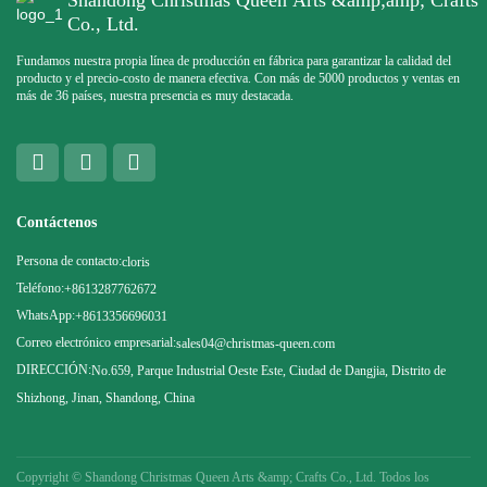
Co., Ltd.
Fundamos nuestra propia línea de producción en fábrica para garantizar la calidad del
producto y el precio-costo de manera efectiva. Con más de 5000 productos y ventas en
más de 36 países, nuestra presencia es muy destacada.
Contáctenos
Persona de contacto:
cloris
Teléfono:
+8613287762672
WhatsApp:
+8613356696031
Correo electrónico empresarial:
sales04@christmas-queen.com
DIRECCIÓN:
No.659, Parque Industrial Oeste Este, Ciudad de Dangjia, Distrito de
Shizhong, Jinan, Shandong, China
Copyright ©
Shandong Christmas Queen Arts &amp; Crafts Co., Ltd. Todos los