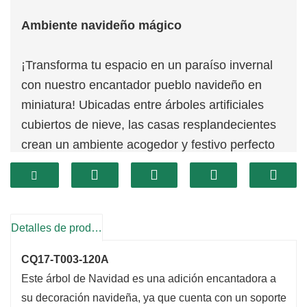
Ambiente navideño mágico
¡Transforma tu espacio en un paraíso invernal
con nuestro encantador pueblo navideño en
miniatura! Ubicadas entre árboles artificiales
cubiertos de nieve, las casas resplandecientes
crean un ambiente acogedor y festivo perfecto
para las fiestas.
Tamaño perfecto para mesas
Con solo 47 pulgadas, este encantador pueblo
Detalles de producto
navideño encaja perfectamente en cualquier
mesa o repisa, agregando sin esfuerzo un toque
CQ17-T003-120A
de espíritu navideño a cualquier habitación.
Este árbol de Navidad es una adición encantadora a
su decoración navideña, ya que cuenta con un soporte