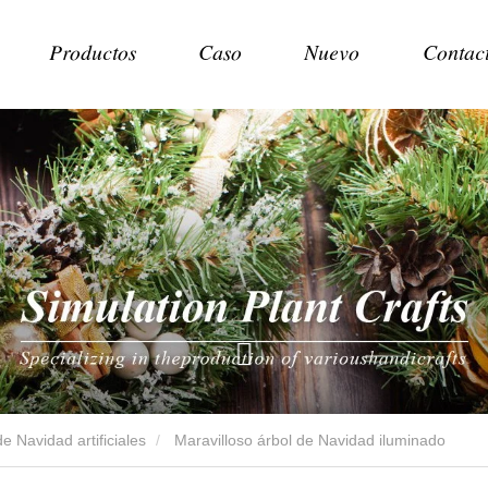
Productos
Caso
Nuevo
Contac
e Navidad artificiales
Maravilloso árbol de Navidad iluminado