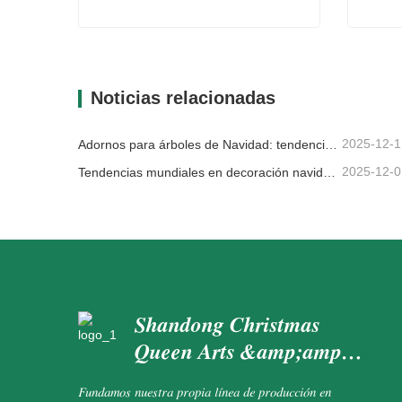
Corona verde esponjosa
Ramas 
Contacta ahora
Con
Noticias relacionadas
2025-12-1
Adornos para árboles de Navidad: tendencias del mercado, información sobre la cadena de suministro y guía de adquisiciones 2025
2025-12-0
Tendencias mundiales en decoración navideña y por qué Christmas Queen sigue liderando el mercado
Shandong Christmas
Queen Arts &amp;amp;
Crafts Co., Ltd.
Fundamos nuestra propia línea de producción en