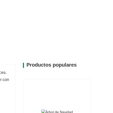
Productos populares
ces.
r con