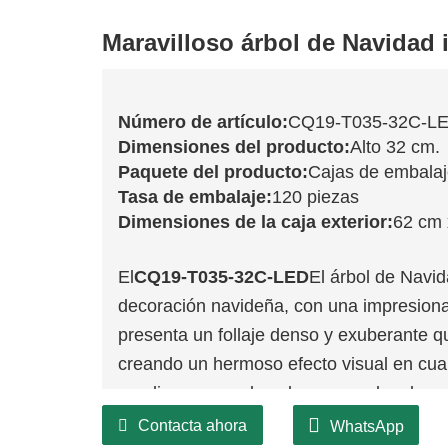
Maravilloso árbol de Navidad
Número de artículo:
CQ19-T035-32C-L
Dimensiones del producto:
Alto 32 cm.
Paquete del producto:
Cajas de embala
Tasa de embalaje:
120 piezas
Dimensiones de la caja exterior:
62 cm 
El
CQ19-T035-32C-LED
El árbol de Navid
decoración navideña, con una impresiona
presenta un follaje denso y exuberante q
creando un hermoso efecto visual en cual
amplios, se puede colocar en salas de e
familiares y amigos podrán admirarlo.
Contacta ahora
WhatsApp