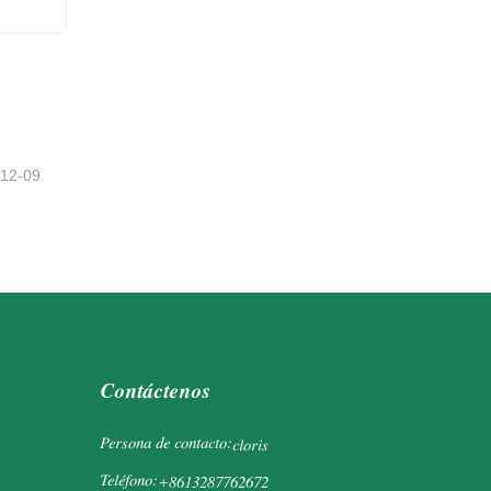
-12-09
Contáctenos
Persona de contacto:
cloris
Teléfono:
+8613287762672