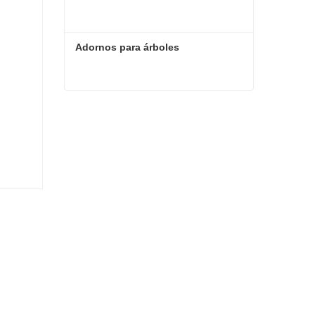
Adornos para árboles
Adornos para árboles
Contacta ahora