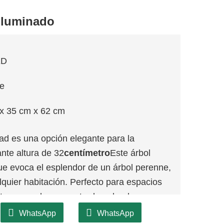
 iluminado
ED
je
x 35 cm x 62 cm
ad es una opción elegante para la
nte altura de 32
centímetro
Este árbol
ue evoca el esplendor de un árbol perenne,
quier habitación. Perfecto para espacios
star, comedores o entradas, donde
WhatsApp
WhatsApp