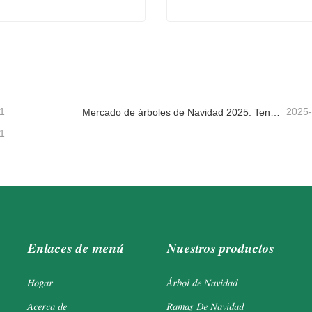
de pino reales
Coronas de Home Depot
tacta ahora
Contacta ahora
1
2025
Mercado de árboles de Navidad 2025: Tendencias, tecnologías y guía de compras para compradores B2B
1
Enlaces de menú
Nuestros productos
Hogar
Árbol de Navidad
Acerca de
Ramas De Navidad