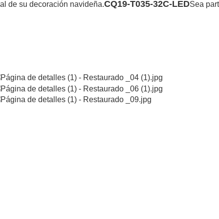
CQ19-T035-32C-LED
ial de su decoración navideña.
Sea par