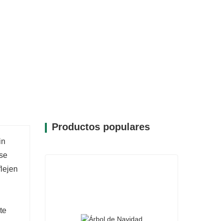
Productos populares
in
 se
flejen
te