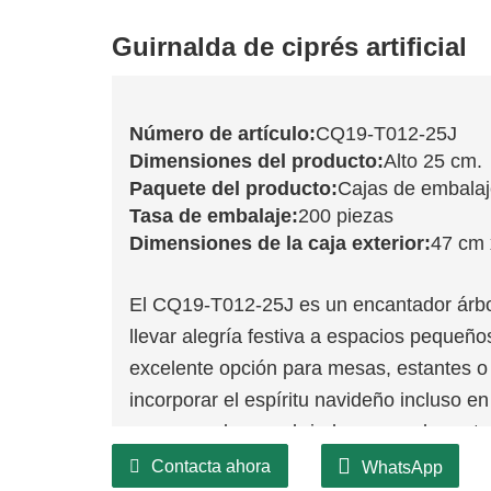
Guirnalda de ciprés artificial
Número de artículo:
CQ19-T012-25J
Dimensiones del producto:
Alto 25 cm.
Paquete del producto:
Cajas de embala
Tasa de embalaje:
200 piezas
Dimensiones de la caja exterior:
47 cm 
El CQ19-T012-25J es un encantador árbo
llevar alegría festiva a espacios pequeñ
excelente opción para mesas, estantes o 
incorporar el espíritu navideño incluso en
ramas verdes que brindan un exuberante 
convierte en un lienzo para su creativida
Contacta ahora
WhatsApp