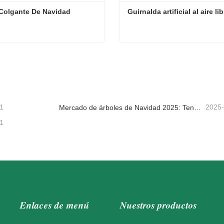
Colgante De Navidad
Guirnalda artificial al aire lib
Colgante De Navidad
Guirnalda artificial al aire li
tacta ahora
Contacta ahora
1
2025
Mercado de árboles de Navidad 2025: Tendencias, tecnologías y guía de compras para compradores B2B
1
Enlaces de menú
Nuestros productos