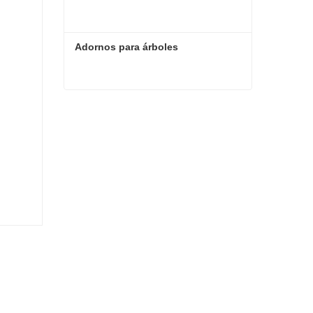
Adornos para árboles
Adornos para árboles
Contacta ahora