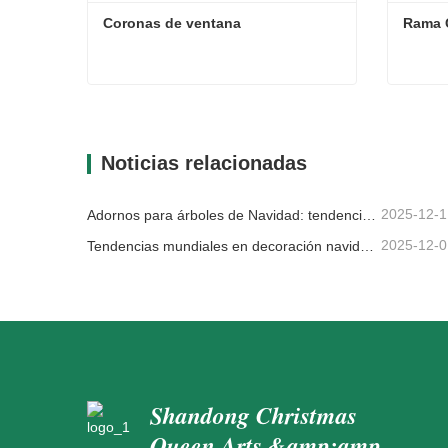
Coronas de ventana
Rama 
Coronas de ventana
Rama 
Contacta ahora
Con
Noticias relacionadas
2025-12-1
Adornos para árboles de Navidad: tendencias del mercado, información sobre la cadena de suministro y guía de adquisiciones 2025
2025-12-0
Tendencias mundiales en decoración navideña y por qué Christmas Queen sigue liderando el mercado
Shandong Christmas
Queen Arts &amp;amp;