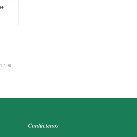
re
bre
-12-09
Contáctenos