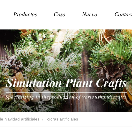
Productos
Caso
Nuevo
Contac
e Navidad artificiales
cícras artificiales