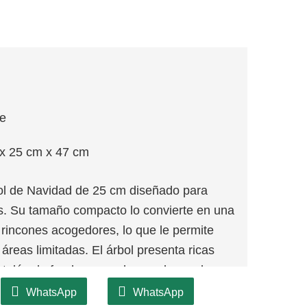
je
x 25 cm x 47 cm
l de Navidad de 25 cm diseñado para
os. Su tamaño compacto lo convierte en una
rincones acogedores, lo que le permite
 áreas limitadas. El árbol presenta ricas
telón de fondo para adornos, lo que lo
d en la decoración navideña.
WhatsApp
WhatsApp