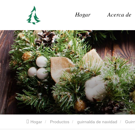
Hogar
Acerca de
Hogar
Productos
guirnalda de navidad
Guir