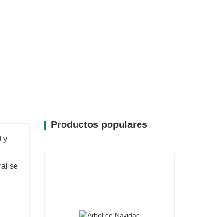
 festiva a cualquier espacio.
detalles, el CQ19-G006-190B presenta
completa y vibrante.
 perfección con diversos estilos de
ción versátil para sus exhibiciones de
o y disposición, lo que le permite crear
d.
Productos populares
d y
ral se