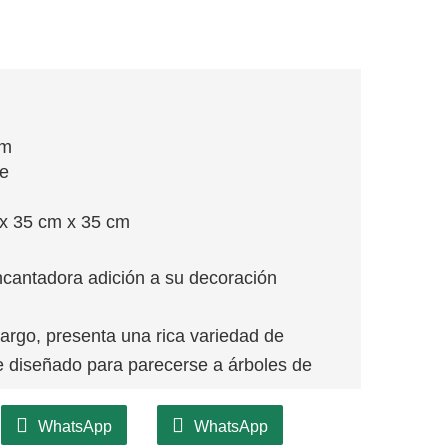
cm
je
x 35 cm x 35 cm
antadora adición a su decoración
argo, presenta una rica variedad de
e diseñado para parecerse a árboles de
chimenea, enmarcar puertas o envolver
WhatsApp
WhatsApp