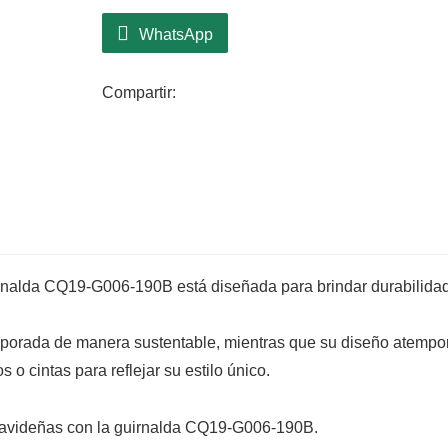
barandillas, esta guirnalda aporta alegría
Diseñado con meticulosa atención a los 
WhatsApp
hojas realistas que crean una apariencia 
Sus tonos verde intenso se combinan a la
Compartir:
decoración, lo que lo convierte en una op
temporada.
El diseño liviano garantiza un fácil manej
decoraciones impresionantes con facilida
uirnalda CQ19-G006-190B está diseñada para brindar durabilida
emporada de manera sustentable, mientras que su diseño atempo
o cintas para reflejar su estilo único.
s navideñas con la guirnalda CQ19-G006-190B.