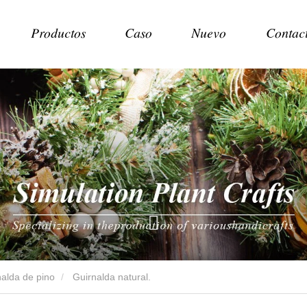
Productos
Caso
Nuevo
Contac
nalda de pino
Guirnalda natural.