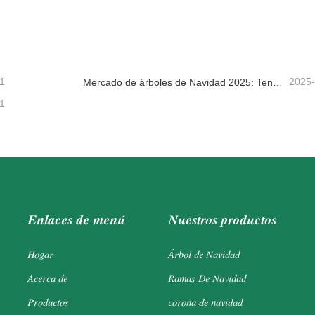
Navidad Guirnalda
Gran árbol de Navidad
tacta ahora
Contacta ahora
1
2025
Mercado de árboles de Navidad 2025: Tendencias, tecnologías y guía de compras para compradores B2B
1
Enlaces de menú
Nuestros productos
Hogar
Árbol de Navidad
Acerca de
Ramas De Navidad
Productos
corona de navidad