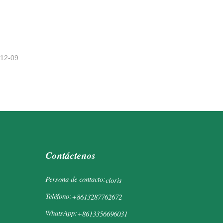
-12-09
Contáctenos
Persona de contacto:
cloris
Teléfono:
+8613287762672
WhatsApp:
+8613356696031