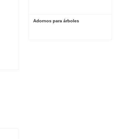
Adornos para árboles
Adornos para árboles
Contacta ahora