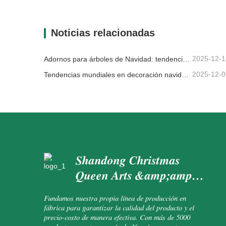
Árbol Grinch
Feliz 
Contacta ahora
Con
Noticias relacionadas
2025-12-1
Adornos para árboles de Navidad: tendencias del mercado, información sobre la cadena de suministro y guía de adquisiciones 2025
2025-12-0
Tendencias mundiales en decoración navideña y por qué Christmas Queen sigue liderando el mercado
Shandong Christmas
Queen Arts &amp;amp;
Crafts Co., Ltd.
Fundamos nuestra propia línea de producción en
fábrica para garantizar la calidad del producto y el
precio-costo de manera efectiva. Con más de 5000