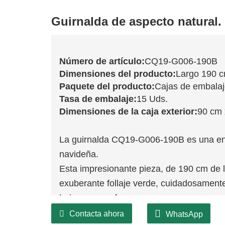
Guirnalda de aspecto natural.
Número de artículo:
CQ19-G006-190B
Dimensiones del producto:
Largo 190 
Paquete del producto:
Cajas de embala
Tasa de embalaje:
15 Uds.
Dimensiones de la caja exterior:
90 cm 
La guirnalda CQ19-G006-190B es una enc
navideña.
Esta impresionante pieza, de 190 cm de l
exuberante follaje verde, cuidadosament
hoja perenne frescos.
Perfecta para colocar sobre repisas de 
Contacta ahora
WhatsApp