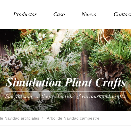
Productos
Caso
Nuevo
Contac
e Navidad artificiales
Árbol de Navidad campestre