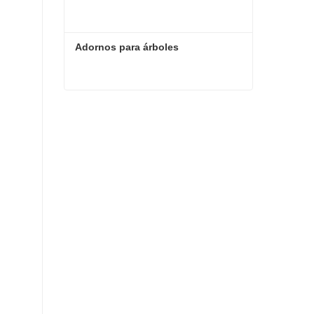
Adornos para árboles
Adornos para árboles
Contacta ahora