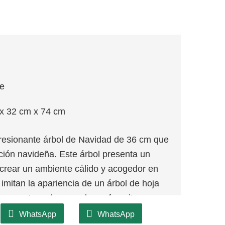
je
x 32 cm x 74 cm
esionante árbol de Navidad de 36 cm que
ción navideña. Este árbol presenta un
a crear un ambiente cálido y acogedor en
 imitan la apariencia de un árbol de hoja
o para tus adornos y luces favoritos.
as del CQ17-T024-36D es su versatilidad.
WhatsApp
WhatsApp