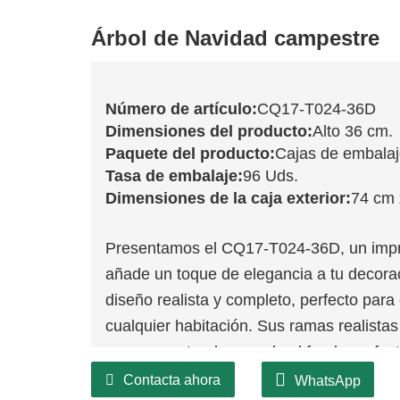
Árbol de Navidad campestre
Número de artículo:
CQ17-T024-36D
Dimensiones del producto:
Alto 36 cm.
Paquete del producto:
Cajas de embala
Tasa de embalaje:
96 Uds.
Dimensiones de la caja exterior:
74 cm 
Presentamos el CQ17-T024-36D, un impr
añade un toque de elegancia a tu decora
diseño realista y completo, perfecto par
cualquier habitación. Sus ramas realistas
perenne natural, creando el fondo perfect
Una de las características más destacad
Contacta ahora
WhatsApp