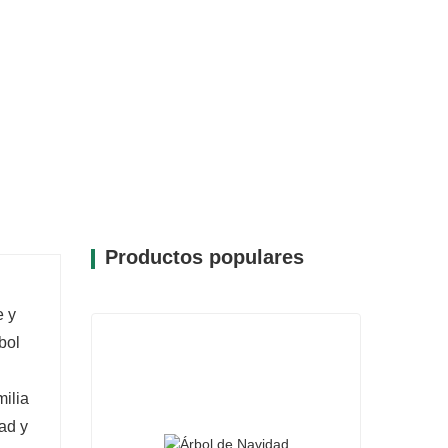
tivas de decoración, permitiéndole
estas. Ya sea que prefiera un estilo
les o una estética más moderna con adornos
tura lo hace ideal para diversos entornos,
 espíritu festivo en todo su hogar.
Productos populares
e y
bol
ilia
dad y