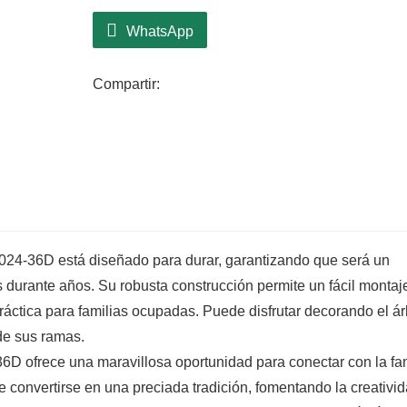
Sus amplias ramas ofrecen opciones crea
expresar su estilo personal durante las fi
WhatsApp
navideño clásico con colores tradiciona
a la moda, este árbol lo tiene todo. Su al
Compartir:
desde mesas hasta entradas, realzando el
024-36D está diseñado para durar, garantizando que será un
 durante años. Su robusta construcción permite un fácil montaj
ráctica para familias ocupadas. Puede disfrutar decorando el ár
 de sus ramas.
 ofrece una maravillosa oportunidad para conectar con la fam
de convertirse en una preciada tradición, fomentando la creativi