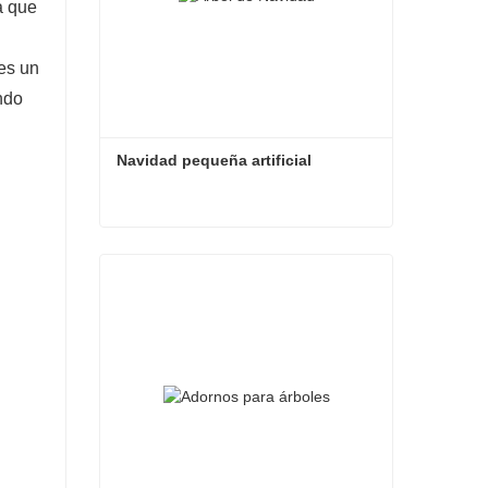
a que
es un
ndo
Navidad pequeña artificial
Navidad pequeña artificial
Contacta ahora