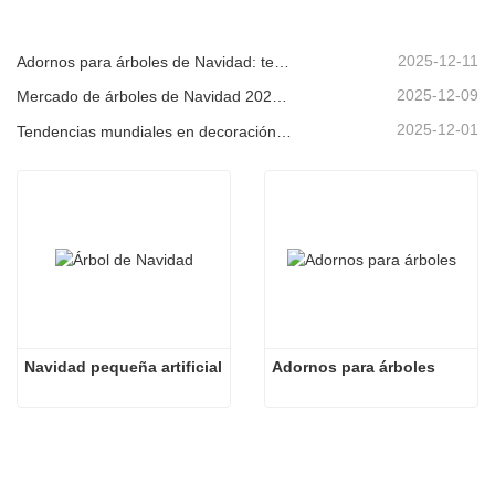
2025-12-11
Adornos para árboles de Navidad: tendencias del mercado, información sobre la cadena de suministro y guía de adquisiciones 2025
2025-12-09
Mercado de árboles de Navidad 2025: Tendencias, tecnologías y guía de compras para compradores B2B
2025-12-01
Tendencias mundiales en decoración navideña y por qué Christmas Queen sigue liderando el mercado
Navidad pequeña artificial
Adornos para árboles