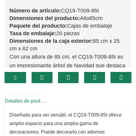
Número de artículo:
CQ19-T009-85I
Dimensiones del producto:
Alto85cm
Paquete del producto:
Cajas de embalaje
Tasa de embalaje:
20 piezas
Dimensiones de la caja exterior:
85 cm x 25
cm x 62 cm
Con una altura de 85 cm, el CQ19-T009-85I es
un impresionante árbol de Navidad que destaca
en cualquier habitación. Su generosa altura y
sus ramas frondosas crean un espectáculo
visual impactante, perfecto para quienes buscan
realzar su decoración navideña. Este árbol es
Detalles de producto
una magnífica pieza central para salas de estar,
Diseñado para ser versátil, el CQ19-T009-85I ofrece
entradas o comedores, captando la atención de
amplio espacio para una amplia gama de
todos sus invitados.
decoraciones. Puede decorarlo con adornos