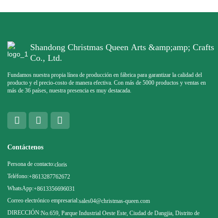
Shandong Christmas Queen Arts &amp;amp; Crafts
Co., Ltd.
Fundamos nuestra propia línea de producción en fábrica para garantizar la calidad del
producto y el precio-costo de manera efectiva. Con más de 5000 productos y ventas en
más de 36 países, nuestra presencia es muy destacada.
Contáctenos
Persona de contacto:
cloris
Teléfono:
+8613287762672
WhatsApp:
+8613356696031
Correo electrónico empresarial:
sales04@christmas-queen.com
DIRECCIÓN:
No.659, Parque Industrial Oeste Este, Ciudad de Dangjia, Distrito de