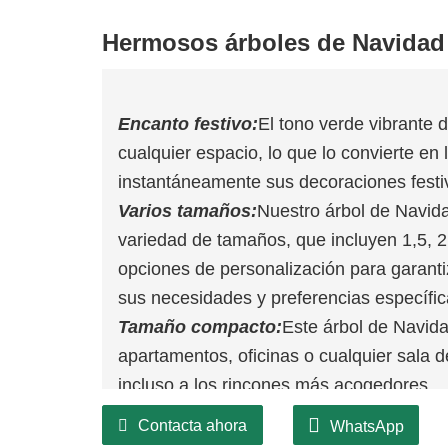
Hermosos árboles de Navidad
Encanto festivo:
El tono verde vibrante d
cualquier espacio, lo que lo convierte en 
instantáneamente sus decoraciones festi
Varios tamaños:
Nuestro árbol de Navida
variedad de tamaños, que incluyen 1,5, 2
opciones de personalización para garanti
sus necesidades y preferencias específic
Tamaño compacto:
Este árbol de Navida
apartamentos, oficinas o cualquier sala d
incluso a los rincones más acogedores.
Robusto y seguro:
La base proporciona u
Contacta ahora
WhatsApp
que el árbol permanezca seguro en su lug