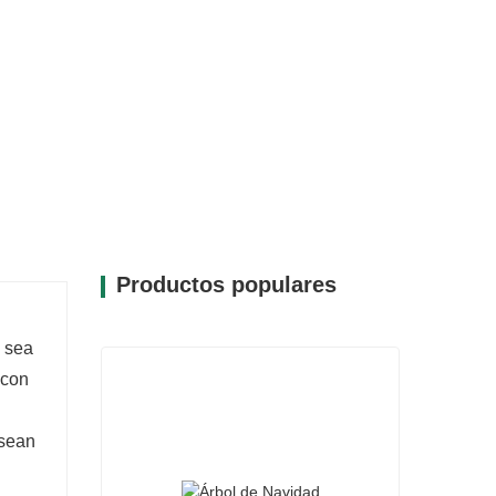
dad de PE verde sirve como lienzo en
 con tus adornos y decoraciones favoritos
Productos populares
 sea
 con
 sean