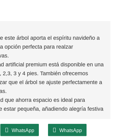
e este árbol aporta el espíritu navideño a
la opción perfecta para realzar
vas.
d artificial premium está disponible en una
, 2,3, 3 y 4 pies. También ofrecemos
zar que el árbol se ajuste perfectamente a
as.
d que ahorra espacio es ideal para
e estar pequeña, añadiendo alegría festiva
na excelente estabilidad, lo que garantiza
WhatsApp
WhatsApp
ar y añade un toque rústico a la