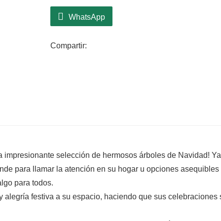
decoración navideña.
WhatsApp
Decoración versátil:
Este árbol de Navi
blanco para tu creatividad. Personalízalo
Compartir:
para hacerlo verdaderamente único.
a impresionante selección de hermosos árboles de Navidad! Ya
nde para llamar la atención en su hogar u opciones asequibles
lgo para todos.
y alegría festiva a su espacio, haciendo que sus celebraciones