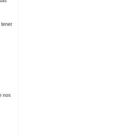
das
 tener
e nos