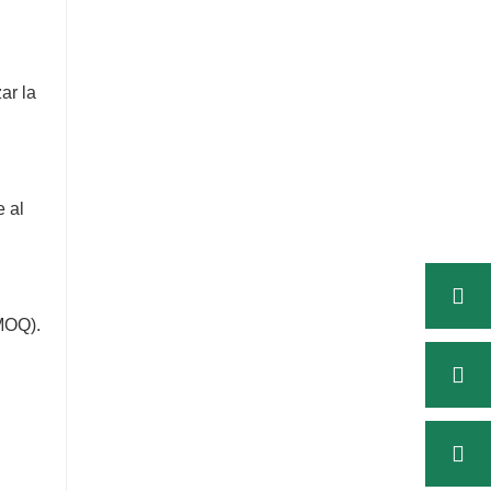
ar la
e al
MOQ).