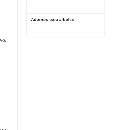
Adornos para árboles
vo.
Adornos para árboles
Contacta ahora