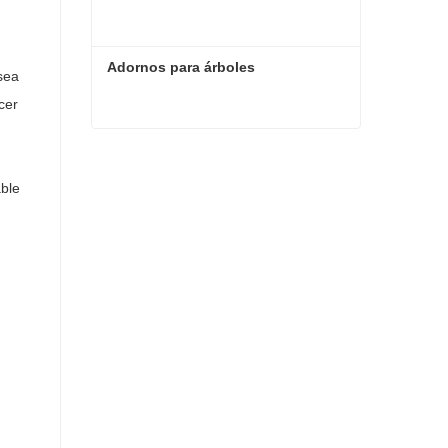
Adornos para árboles
sea
cer
Adornos para árboles
able
Contacta ahora