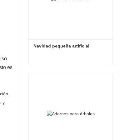
Navidad pequeña artificial
iso
sto es
Navidad pequeña artificial
Contacta ahora
cción
s y