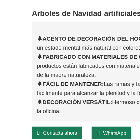
Arboles de Navidad artificiale
🌲
ACENTO DE DECORACIÓN DEL HO
un estado mental más natural con colores 
🌲
FABRICADO CON MATERIALES DE 
productos están fabricados con materiales
de la madre naturaleza.
🌲
FÁCIL DE MANTENER:
Las ramas y ta
fácilmente para alcanzar la plenitud y la
🌲
DECORACIÓN VERSÁTIL:
Hermoso co
la oficina.
Contacta ahora
WhatsApp