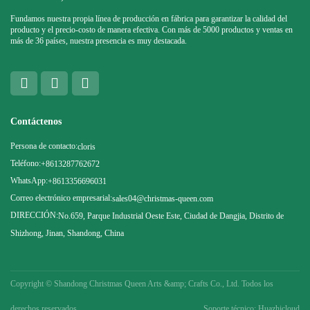
Fundamos nuestra propia línea de producción en fábrica para garantizar la calidad del
producto y el precio-costo de manera efectiva. Con más de 5000 productos y ventas en
más de 36 países, nuestra presencia es muy destacada.
Contáctenos
Persona de contacto:
cloris
Teléfono:
+8613287762672
WhatsApp:
+8613356696031
Correo electrónico empresarial:
sales04@christmas-queen.com
DIRECCIÓN:
No.659, Parque Industrial Oeste Este, Ciudad de Dangjia, Distrito de
Shizhong, Jinan, Shandong, China
Copyright ©
Shandong Christmas Queen Arts &amp; Crafts Co., Ltd. Todos los
derechos reservados.
Soporte técnico: Huazhicloud