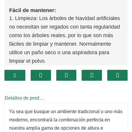
Fácil de mantener:
1. Limpieza: Los árboles de Navidad artificiales
no necesitan ser regados con tanta regularidad
como los árboles reales, por lo que son más
fáciles de limpiar y mantener. Normalmente
utilice un paño seco o una aspiradora para
limpiar el polvo.
2. Sin caída: no dejará caer agujas ni ramas, lo
que reducirá los problemas de limpieza y
mantenimiento.
Durabilidad:
Detalles de producto
1. Reutilizable: Diseñado para uso durante
Ya sea que busque un ambiente tradicional o uno más
varios años, se puede desmontar e instalar
moderno, encontrará la combinación perfecta en
cada temporada navideña, lo que reduce la
nuestra amplia gama de opciones de altura e
frecuencia de compra de árboles nuevos.