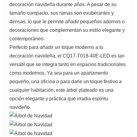
decoración navideña durante años. A pesar de su
El diseño preiluminado cuenta con luces LED
tamaño compacto, sus ramas son exuberantes y
de bajo consumo, lo que garantiza una
densas, lo que le permite añadir pequeños adornos o
instalación sencilla y ofrece una iluminación
decoraciones que complementan su estilo elegante y
equilibrada en sus ramas plateadas. Estas luces
contemporáneo.
no solo ahorran energía, sino que también
Perfecto para añadir un toque moderno a tu
realzan los vibrantes tonos plateados del árbol,
decoración navideña, el CQ17-T018-40E-LED es tan
creando un contraste impactante que aporta un
versátil que se integra tanto en espacios tradicionales
toque acogedor y festivo a cualquier espacio.
como modernos. Ya sea para un apartamento
Las luces están cuidadosamente integradas en
pequeño, una oficina o para darle un toque festivo a
las ramas, lo que hace que este árbol sea
cualquier habitación, este árbol plateado es una
funcional y hermoso.
opción elegante y práctica que irradia espíritu
navideño.