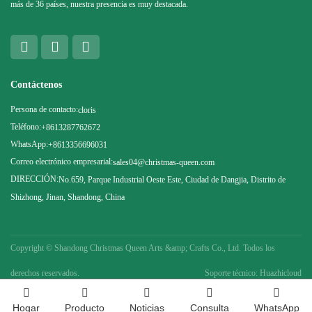
más de 36 países, nuestra presencia es muy destacada.
Contáctenos
Persona de contacto:
cloris
Teléfono:
+8613287762672
WhatsApp:
+8613356696031
Correo electrónico empresarial:
sales04@christmas-queen.com
DIRECCIÓN:
No.659, Parque Industrial Oeste Este, Ciudad de Dangjia, Distrito de
Shizhong, Jinan, Shandong, China
Copyright ©
Shandong Christmas Queen Arts &amp; Crafts Co., Ltd. Todos los
derechos reservados.
Soporte técnico: Huazhicloud
Hogar
Producto
Noticias
Consulta
WhatsApp