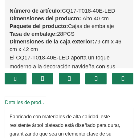
Número de artículo:
CQ17-T018-40E-LED
Dimensiones del producto:
Alto 40 cm.
Paquete del producto:
Cajas de embalaje
Tasa de embalaje:
28PCS
Dimensiones de la caja exterior:
79 cm x 46
cm x 42 cm
El CQ17-T018-40E-LED aporta un toque
moderno a la decoración navideña con sus
brillantes ramas plateadas. Con sus 40 cm de
altura, este árbol compacto es perfecto para
espacios pequeños, mesas o como un toque
festivo en espacios más grandes. Su elegante
Detalles de producto
acabado plateado añade un toque de elegancia,
Fabricado con materiales de alta calidad, este
reflejando las cálidas luces LED preinstaladas
resistente árbol plateado está diseñado para durar,
en el árbol, creando un efecto mágico y
garantizando que sea un elemento clave de su
luminoso ideal para la temporada navideña.