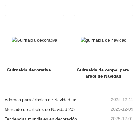
Guirnalda decorativa
Guirnalda de oropel para 
árbol de Navidad
2025-12-11
Adornos para árboles de Navidad: tendencias del mercado, información sobre la cadena de suministro y guía de adquisiciones 2025
2025-12-09
Mercado de árboles de Navidad 2025: Tendencias, tecnologías y guía de compras para compradores B2B
2025-12-01
Tendencias mundiales en decoración navideña y por qué Christmas Queen sigue liderando el mercado