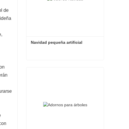
ol de
videña
e,
Navidad pequeña artificial
Navidad pequeña artificial
con
erán
Contacta ahora
urarse
e
 con