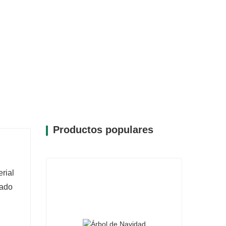
os y la nieve lo convierten en una
tivales, agrega más emoción a su vida y
.
ño de este árbol permite una colocación
e facilita la preparación y limpieza de las
ecorado sin la configuración habitual.
Productos populares
rial
tado