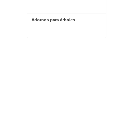
Adornos para árboles
Adornos para árboles
Contacta ahora