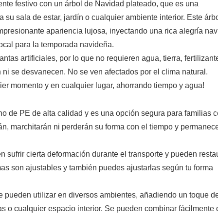
nte festivo con un árbol de Navidad plateado, que es una
 sala de estar, jardín o cualquier ambiente interior. Este árb
mpresionante apariencia lujosa, inyectando una rica alegría na
ocal para la temporada navideña.
as artificiales, por lo que no requieren agua, tierra, fertilizant
 ni se desvanecen. No se ven afectados por el clima natural.
uier momento y en cualquier lugar, ahorrando tiempo y agua!
cho de PE de alta calidad y es una opción segura para familias 
, marchitarán ni perderán su forma con el tiempo y permanec
 sufrir cierta deformación durante el transporte y pueden resta
mas son ajustables y también puedes ajustarlas según tu forma
se pueden utilizar en diversos ambientes, añadiendo un toque d
das o cualquier espacio interior. Se pueden combinar fácilmente