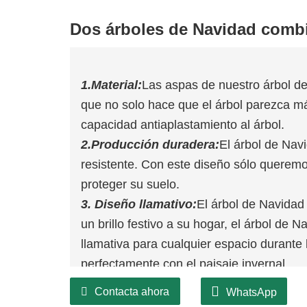
Dos árboles de Navidad comb
1.Material:
Las aspas de nuestro árbol de
que no solo hace que el árbol parezca má
capacidad antiaplastamiento al árbol.
2.Producción duradera:
El árbol de Nav
resistente. Con este diseño sólo queremo
proteger su suelo.
3. Diseño llamativo:
El árbol de Navidad 
un brillo festivo a su hogar, el árbol de 
llamativa para cualquier espacio durante
perfectamente con el paisaje invernal.
4.Perfecto para festivales:
El árbol de 
Contacta ahora
WhatsApp
proporciona una generosa cantidad de es