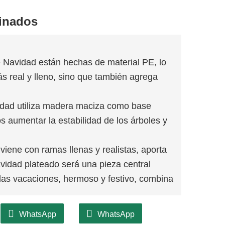
inados
 Navidad están hechas de material PE, lo
s real y lleno, sino que también agrega
idad utiliza madera maciza como base
s aumentar la estabilidad de los árboles y
viene con ramas llenas y realistas, aporta
Navidad plateado será una pieza central
 las vacaciones, hermoso y festivo, combina
Navidad con cientos de puntas de ramas
WhatsApp
WhatsApp
pacio para colgar adornos y decoración