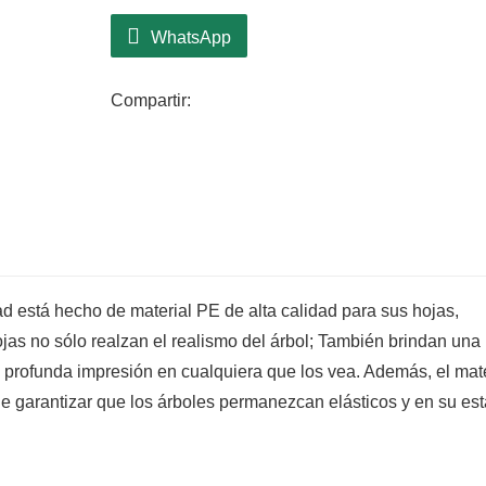
navideña, los elementos navideños clásic
WhatsApp
excelente decoración para Navidad y fes
llena a su familia de ambiente navideño. 
Compartir:
5.Fácil de colocar y almacenar:
El dise
rápida y un almacenamiento sencillo, lo qu
fiestas. Disfrute de un árbol bellamente d
d está hecho de material PE de alta calidad para sus hojas,
jas no sólo realzan el realismo del árbol; También brindan una
 profunda impresión en cualquiera que los vea. Además, el mate
de garantizar que los árboles permanezcan elásticos y en su es