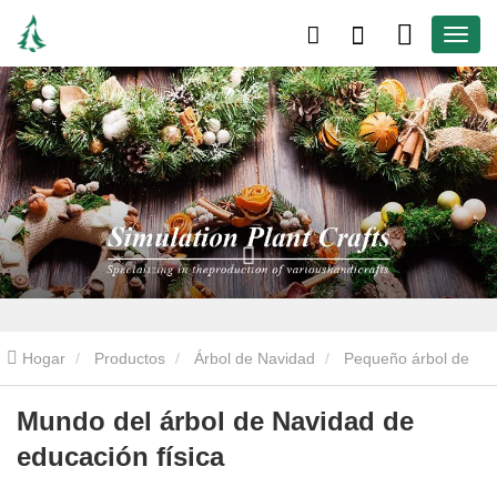
Hogar
Productos
Árbol de Navidad
Pequeño árbol de
Navidad
Mundo del árbol de Navidad de educación física
Mundo del árbol de Navidad de
educación física