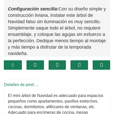
Configuración sencilla:
Con su diseño simple y
construcción liviana, instalar este árbol de
Navidad falso sin iluminación es muy sencillo.
Simplemente saque todo el árbol, no requiere
ensamblaje, y coloque las agujas sin esfuerzo a
la perfección. Dedique menos tiempo al montaje
y más tiempo a disfrutar de la temporada
navideña.
Duradero y reutilizable:
Elaborado con
materiales de alta calidad, este árbol de
Navidad falso está diseñado para durar, lo que
garantiza muchos años de alegres
Detalles de producto
celebraciones. Se puede almacenar y reutilizar
fácilmente para futuras temporadas navideñas,
El mini árbol de Navidad es adecuado para espacios
lo que le permitirá ahorrar dinero y reducir el
pequeños como apartamentos, pasillos estrechos,
desperdicio.
cocinas, dormitorios, alféizares de ventanas, etc.
Adecuado para encimeras de cocina, mesas