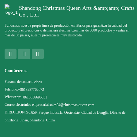
Shandong Christmas Queen Arts &amp;amp; Crafts
Co., Ltd.
Fundamos nuestra propia línea de producción en fábrica para garantizar la calidad del
producto y el precio-costo de manera efectiva. Con más de 5000 productos y ventas en
más de 36 países, nuestra presencia es muy destacada.
Contáctenos
Persona de contacto:
cloris
Teléfono:
+8613287762672
WhatsApp:
+8613356696031
Correo electrónico empresarial:
sales04@christmas-queen.com
DIRECCIÓN:
No.659, Parque Industrial Oeste Este, Ciudad de Dangjia, Distrito de
Shizhong, Jinan, Shandong, China