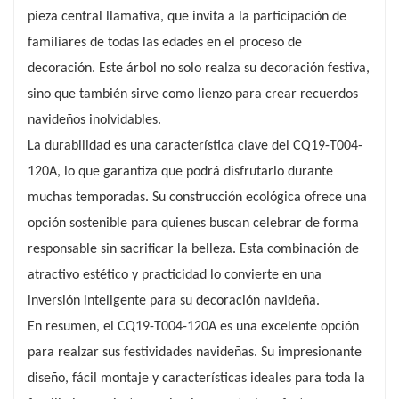
pieza central llamativa, que invita a la participación de
Fabricado con materiales de alta calidad, el
familiares de todas las edades en el proceso de
CQ19-T004-120A cuenta con ramas robustas
decoración. Este árbol no solo realza su decoración festiva,
que permiten colocar diversas decoraciones.
sino que también sirve como lienzo para crear recuerdos
Desde adornos clásicos hasta detalles
navideños inolvidables.
extravagantes, este árbol invita a la creatividad
La durabilidad es una característica clave del CQ19-T004-
y la personalización, permitiéndole expresar su
120A, lo que garantiza que podrá disfrutarlo durante
estilo navideño único. Su abundante follaje
muchas temporadas. Su construcción ecológica ofrece una
ofrece amplio espacio para superponer
opción sostenible para quienes buscan celebrar de forma
decoraciones, lo que lo convierte en un
responsable sin sacrificar la belleza. Esta combinación de
proyecto encantador para familias.
atractivo estético y practicidad lo convierte en una
inversión inteligente para su decoración navideña.
En resumen, el CQ19-T004-120A es una excelente opción
para realzar sus festividades navideñas. Su impresionante
diseño, fácil montaje y características ideales para toda la