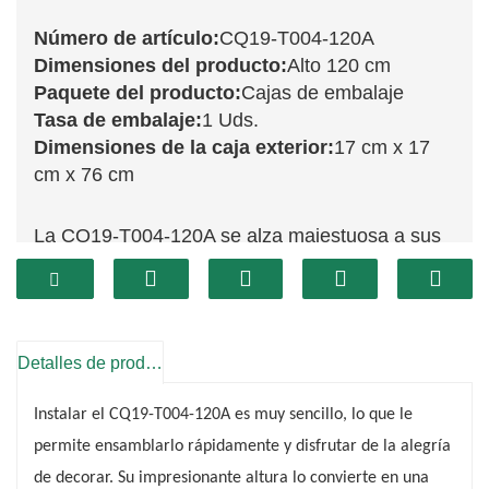
Número de artículo:
CQ19-T004-120A
Dimensiones del producto:
Alto 120 cm
Paquete del producto:
Cajas de embalaje
Tasa de embalaje:
1 Uds.
Dimensiones de la caja exterior:
17 cm x 17
cm x 76 cm
La CQ19-T004-120A se alza majestuosa a sus
120 cm, diseñada para causar una impresión
impactante durante la temporada navideña. Sus
exuberantes ramas verdes le dan un aspecto
vibrante y exuberante, creando el fondo ideal
Detalles de producto
para exhibir una amplia variedad de adornos.
Instalar el CQ19-T004-120A es muy sencillo, lo que le
Su generosa altura es perfecta para llenar
permite ensamblarlo rápidamente y disfrutar de la alegría
espacios más amplios, garantizando que su
de decorar. Su impresionante altura lo convierte en una
hogar rebose de calidez y encanto festivos.