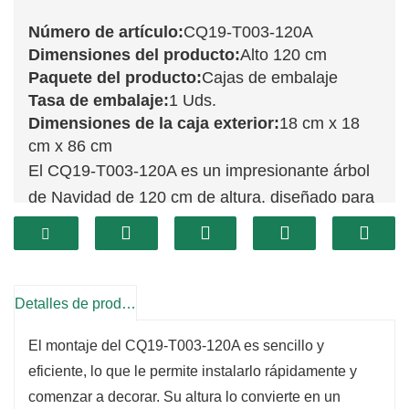
Número de artículo:
CQ19-T003-120A
Dimensiones del producto:
Alto 120 cm
Paquete del producto:
Cajas de embalaje
Tasa de embalaje:
1 Uds.
Dimensiones de la caja exterior:
18 cm x 18
cm x 86 cm
El CQ19-T003-120A es un impresionante árbol
de Navidad de 120 cm de altura, diseñado para
ser el centro de atención de tu decoración
navideña. Sus exuberantes ramas verdes crean
un ambiente vibrante y exuberante, ideal para
exhibir tus adornos favoritos. Su generosa
Detalles de producto
altura es perfecta para habitaciones grandes,
El montaje del CQ19-T003-120A es sencillo y
permitiéndote llenar tu espacio de espíritu
eficiente, lo que le permite instalarlo rápidamente y
navideño.
comenzar a decorar. Su altura lo convierte en un