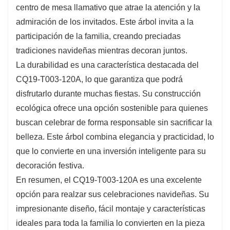
centro de mesa llamativo que atrae la atención y la
Elaborado con materiales de alta calidad, el CQ19-
admiración de los invitados. Este árbol invita a la
T003-120A presenta ramas robustas que pueden
participación de la familia, creando preciadas
contener una variedad de decoraciones, desde
tradiciones navideñas mientras decoran juntos.
adornos clásicos hasta detalles caprichosos. Este
La durabilidad es una característica destacada del
árbol fomenta la creatividad, permitiéndote
CQ19-T003-120A, lo que garantiza que podrá
personalizarlo a tu gusto. Con un amplio espacio
disfrutarlo durante muchas fiestas. Su construcción
para colocar decoraciones en capas, brinda una
ecológica ofrece una opción sostenible para quienes
excelente oportunidad para que las familias se
buscan celebrar de forma responsable sin sacrificar la
reúnan y creen una exhibición navideña única.
belleza. Este árbol combina elegancia y practicidad, lo
que lo convierte en una inversión inteligente para su
decoración festiva.
En resumen, el CQ19-T003-120A es una excelente
opción para realzar sus celebraciones navideñas. Su
impresionante diseño, fácil montaje y características
ideales para toda la familia lo convierten en la pieza