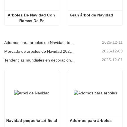
Arboles De Navidad Con 
Gran árbol de Navidad
Ramas De Pe
2025-12-11
Adornos para árboles de Navidad: tendencias del mercado, información sobre la cadena de suministro y guía de adquisiciones 2025
2025-12-09
Mercado de árboles de Navidad 2025: Tendencias, tecnologías y guía de compras para compradores B2B
2025-12-01
Tendencias mundiales en decoración navideña y por qué Christmas Queen sigue liderando el mercado
Navidad pequeña artificial
Adornos para árboles