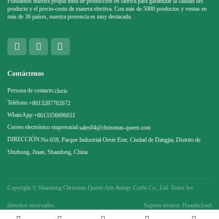
Fundamos nuestra propia línea de producción en fábrica para garantizar la calidad del
producto y el precio-costo de manera efectiva. Con más de 5000 productos y ventas en
más de 36 países, nuestra presencia es muy destacada.
Contáctenos
Persona de contacto:
cloris
Teléfono:
+8613287762672
WhatsApp:
+8613356696031
Correo electrónico empresarial:
sales04@christmas-queen.com
DIRECCIÓN:
No.659, Parque Industrial Oeste Este, Ciudad de Dangjia, Distrito de
Shizhong, Jinan, Shandong, China
Copyright ©
Shandong Christmas Queen Arts &amp; Crafts Co., Ltd. Todos los
derechos reservados.
Soporte técnico: Huazhicloud