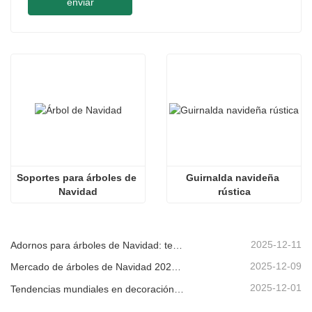
enviar
Soportes para árboles de 
Guirnalda navideña 
Navidad
rústica
2025-12-11
Adornos para árboles de Navidad: tendencias del mercado, información sobre la cadena de suministro y guía de adquisiciones 2025
2025-12-09
Mercado de árboles de Navidad 2025: Tendencias, tecnologías y guía de compras para compradores B2B
2025-12-01
Tendencias mundiales en decoración navideña y por qué Christmas Queen sigue liderando el mercado