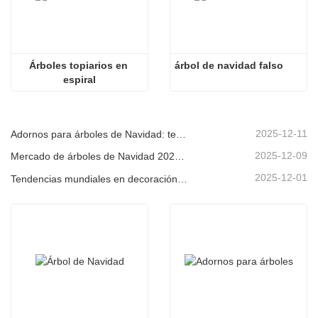
Árboles topiarios en 
árbol de navidad falso
espiral
2025-12-11
Adornos para árboles de Navidad: tendencias del mercado, información sobre la cadena de suministro y guía de adquisiciones 2025
2025-12-09
Mercado de árboles de Navidad 2025: Tendencias, tecnologías y guía de compras para compradores B2B
2025-12-01
Tendencias mundiales en decoración navideña y por qué Christmas Queen sigue liderando el mercado