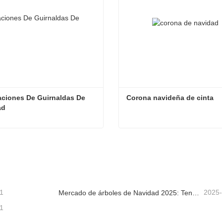
ciones De Guirnaldas De 
Corona navideña de cinta
ad
Decoraciones De Guirnaldas De Navidad
Corona navideña de cinta
tacta ahora
Contacta ahora
1
2025
Mercado de árboles de Navidad 2025: Tendencias, tecnologías y guía de compras para compradores B2B
1