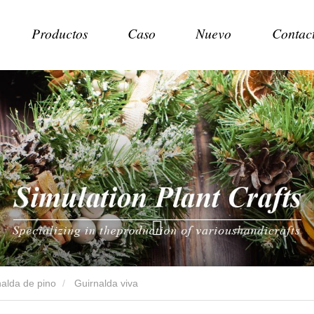
Productos
Caso
Nuevo
Contac
nalda de pino
Guirnalda viva