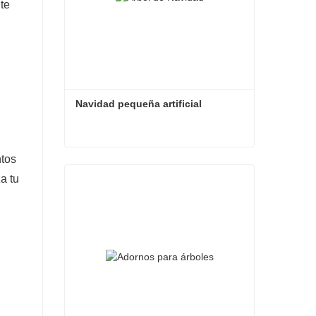
te
Navidad pequeña artificial
ntos
Navidad pequeña artificial
a tu
Contacta ahora