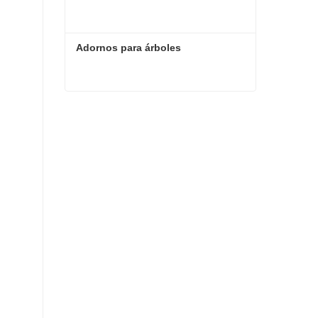
Adornos para árboles
Adornos para árboles
Contacta ahora