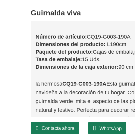
Guirnalda viva
Número de artículo:
CQ19-G003-190A
Dimensiones del producto:
L190cm
Paquete del producto:
Cajas de embala
Tasa de embalaje:
15 Uds.
Dimensiones de la caja exterior:
90 cm 
la hermosa
CQ19-G003-190A
Esta guirna
navideña a la decoración de tu hogar. C
guirnalda verde imita el aspecto de las 
natural y festivo. Perfecta para decorar 
esta guirnalda es un elemento decorativo 
Contacta ahora
WhatsApp