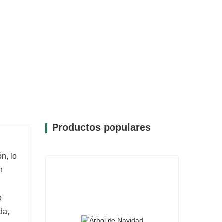
Productos populares
n, lo
n
o
da,