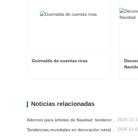
Guirnalda de cuentas rosa
Decora
Navid
Guirnalda de cuentas rosa
Contacta ahora
Con
Noticias relacionadas
2025-12-1
Adornos para árboles de Navidad: tendencias del mercado, información sobre la cadena de suministro y guía de adquisiciones 2025
2025-12-0
Tendencias mundiales en decoración navideña y por qué Christmas Queen sigue liderando el mercado