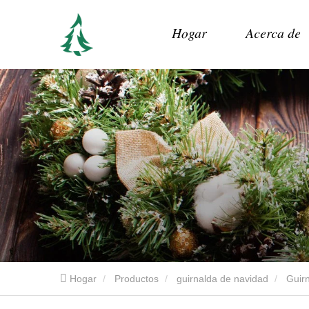
Hogar
Acerca de
Hogar
Productos
guirnalda de navidad
Guir