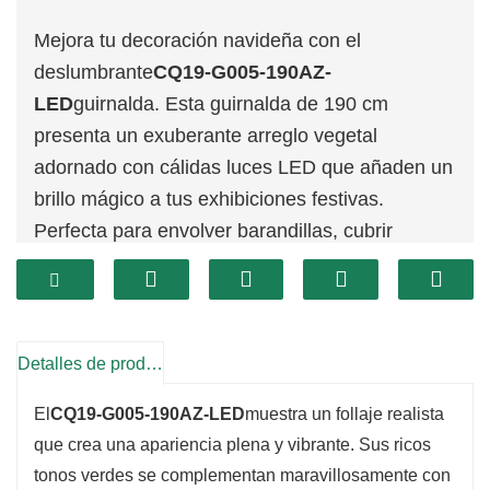
Mejora tu decoración navideña con el
deslumbrante
CQ19-G005-190AZ-
LED
guirnalda. Esta guirnalda de 190 cm
presenta un exuberante arreglo vegetal
adornado con cálidas luces LED que añaden un
brillo mágico a tus exhibiciones festivas.
Perfecta para envolver barandillas, cubrir
repisas de chimenea o enmarcar ventanas, esta
guirnalda es una adición versátil y encantadora
a sus decoraciones navideñas.
Detalles de producto
El
CQ19-G005-190AZ-LED
muestra un follaje realista
que crea una apariencia plena y vibrante. Sus ricos
tonos verdes se complementan maravillosamente con