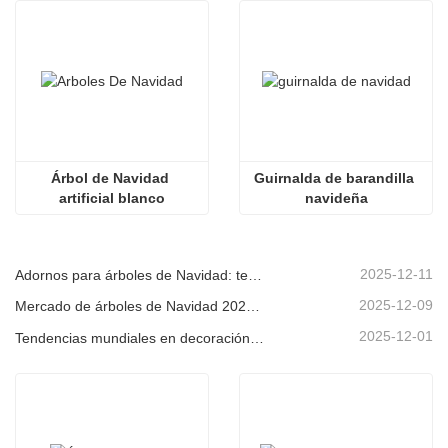
Árbol de Navidad 
Guirnalda de barandilla 
artificial blanco
navideña
2025-12-11
Adornos para árboles de Navidad: tendencias del mercado, información sobre la cadena de suministro y guía de adquisiciones 2025
2025-12-09
Mercado de árboles de Navidad 2025: Tendencias, tecnologías y guía de compras para compradores B2B
2025-12-01
Tendencias mundiales en decoración navideña y por qué Christmas Queen sigue liderando el mercado