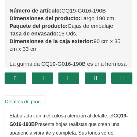
Número de artículo:
CQ19-G016-190B
Dimensiones del producto:
Largo 190 cm
Paquete del producto:
Cajas de embalaje
Tasa de envasado:
15 Uds.
Dimensiones de la caja exterior:
90 cm x 35
cm x 33 cm
La guirnalda CQ19-G016-190B es una hermosa
adición a la decoración navideña. Esta
impresionante pieza, que mide 190 cm,
presenta una rica variedad de follaje verde
vibrante, diseñado para parecerse a árboles de
Detalles de producto
hoja perenne frescos. Perfecta para cubrir
Elaborado con meticulosa atención al detalle, el
CQ19-
repisas de chimenea, enmarcar puertas o
G016-190B
Presenta hojas realistas que crean una
envolver barandillas, esta guirnalda agrega un
apariencia vibrante y completa. Sus tonos verde
toque festivo a cualquier espacio.