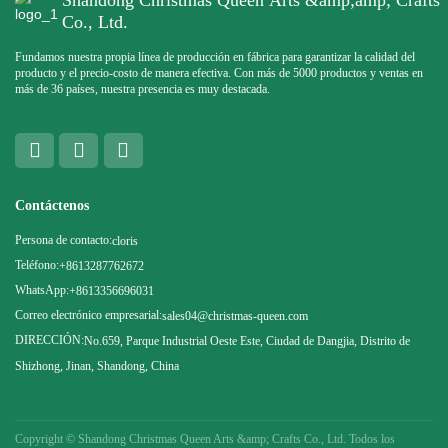
Shandong Christmas Queen Arts &amp;amp; Crafts
Co., Ltd.
Fundamos nuestra propia línea de producción en fábrica para garantizar la calidad del
producto y el precio-costo de manera efectiva. Con más de 5000 productos y ventas en
más de 36 países, nuestra presencia es muy destacada.
Contáctenos
Persona de contacto:
cloris
Teléfono:
+8613287762672
WhatsApp:
+8613356696031
Correo electrónico empresarial:
sales04@christmas-queen.com
DIRECCIÓN:
No.659, Parque Industrial Oeste Este, Ciudad de Dangjia, Distrito de
Shizhong, Jinan, Shandong, China
Copyright ©
Shandong Christmas Queen Arts &amp; Crafts Co., Ltd. Todos los