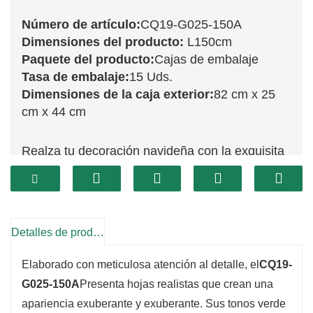
Número de artículo:
CQ19-G025-150A
Dimensiones del producto:
L150cm
Paquete del producto:
Cajas de embalaje
Tasa de embalaje:
15 Uds.
Dimensiones de la caja exterior:
82 cm x 25
cm x 44 cm
Realza tu decoración navideña con la exquisita
guirnalda CQ19-G025-150A. Con sus 150 cm,
esta impresionante pieza presenta una vibrante
variedad de follaje verde, cuidadosamente
diseñada para imitar la frescura de las plantas
Detalles de producto
perennes. Perfecta para cubrir repisas,
Elaborado con meticulosa atención al detalle, el
CQ19-
enmarcar puertas o envolver barandillas, esta
G025-150A
Presenta hojas realistas que crean una
guirnalda añade un toque de alegría festiva a
apariencia exuberante y exuberante. Sus tonos verde
cualquier espacio.