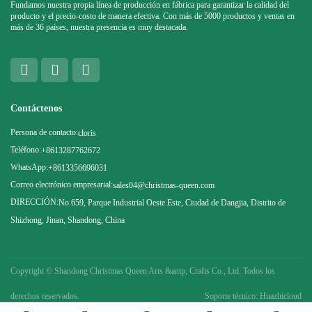
Fundamos nuestra propia línea de producción en fábrica para garantizar la calidad del
producto y el precio-costo de manera efectiva. Con más de 5000 productos y ventas en
más de 36 países, nuestra presencia es muy destacada.
Contáctenos
Persona de contacto:
cloris
Teléfono:
+8613287762672
WhatsApp:
+8613356696031
Correo electrónico empresarial:
sales04@christmas-queen.com
DIRECCIÓN:
No.659, Parque Industrial Oeste Este, Ciudad de Dangjia, Distrito de
Shizhong, Jinan, Shandong, China
Copyright ©
Shandong Christmas Queen Arts &amp; Crafts Co., Ltd. Todos los
derechos reservados.
Soporte técnico: Huazhicloud