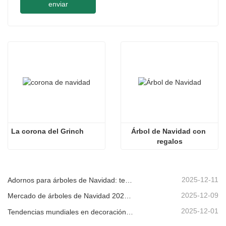
enviar
La corona del Grinch
Árbol de Navidad con 
regalos
2025-12-11
Adornos para árboles de Navidad: tendencias del mercado, información sobre la cadena de suministro y guía de adquisiciones 2025
2025-12-09
Mercado de árboles de Navidad 2025: Tendencias, tecnologías y guía de compras para compradores B2B
2025-12-01
Tendencias mundiales en decoración navideña y por qué Christmas Queen sigue liderando el mercado