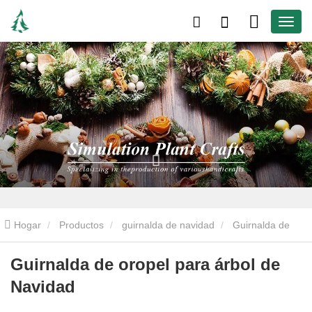
Hogar
Productos
guirnalda de navidad
Guirnalda de
pino
Guirnalda de oropel para árbol de Navidad
Guirnalda de oropel para árbol de
Navidad