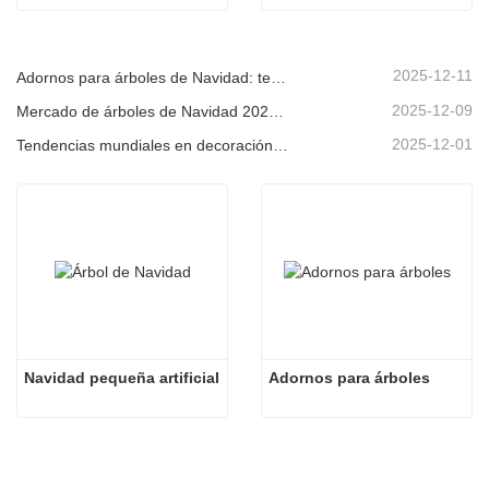
2025-12-11
Adornos para árboles de Navidad: tendencias del mercado, información sobre la cadena de suministro y guía de adquisiciones 2025
2025-12-09
Mercado de árboles de Navidad 2025: Tendencias, tecnologías y guía de compras para compradores B2B
2025-12-01
Tendencias mundiales en decoración navideña y por qué Christmas Queen sigue liderando el mercado
Navidad pequeña artificial
Adornos para árboles