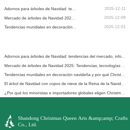
2025-12-11
Adornos para árboles de Navidad: tendencias del mercado, información sobre la cadena de suministro y guía de adquisiciones 2025
2025-12-09
Mercado de árboles de Navidad 2025: Tendencias, tecnologías y guía de compras para compradores B2B
2025-12-01
Tendencias mundiales en decoración navideña y por qué Christmas Queen sigue liderando el mercado
Adornos para árboles de Navidad: tendencias del mercado, información sobre la cadena de suministro y guía de adquisiciones 2025
Mercado de árboles de Navidad 2025: Tendencias, tecnologías y guía de compras para compradores B2B
Tendencias mundiales en decoración navideña y por qué Christmas Queen sigue liderando el mercado
El árbol de Navidad con copos de nieve de la Reina de la Navidad: elevando la elegancia festiva con un lujo europeo atemporal
¿Por qué los minoristas e importadores globales eligen Christmas Queen?: Una guía B2B completa para la búsqueda de decoración navideña
Shandong Christmas Queen Arts &amp;amp; Crafts
Co., Ltd.