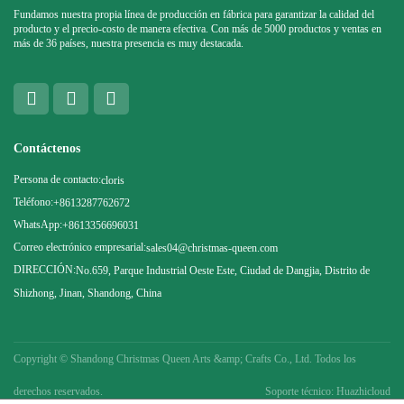
Fundamos nuestra propia línea de producción en fábrica para garantizar la calidad del
producto y el precio-costo de manera efectiva. Con más de 5000 productos y ventas en
más de 36 países, nuestra presencia es muy destacada.
Contáctenos
Persona de contacto:
cloris
Teléfono:
+8613287762672
WhatsApp:
+8613356696031
Correo electrónico empresarial:
sales04@christmas-queen.com
DIRECCIÓN:
No.659, Parque Industrial Oeste Este, Ciudad de Dangjia, Distrito de
Shizhong, Jinan, Shandong, China
Copyright ©
Shandong Christmas Queen Arts &amp; Crafts Co., Ltd. Todos los
derechos reservados.
Soporte técnico: Huazhicloud