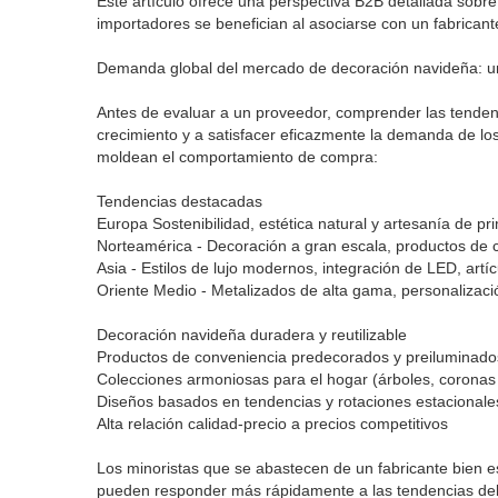
Este artículo ofrece una perspectiva B2B detallada sobr
importadores se benefician al asociarse con un fabrican
Demanda global del mercado de decoración navideña: una
Antes de evaluar a un proveedor, comprender las tendenc
crecimiento y a satisfacer eficazmente la demanda de lo
moldean el comportamiento de compra:
Tendencias destacadas
Europa Sostenibilidad, estética natural y artesanía de
Norteamérica - Decoración a gran escala, productos de 
Asia - Estilos de lujo modernos, integración de LED, art
Oriente Medio - Metalizados de alta gama, personalizaci
Decoración navideña duradera y reutilizable
Productos de conveniencia predecorados y preiluminado
Colecciones armoniosas para el hogar (árboles, coronas 
Diseños basados ​​en tendencias y rotaciones estacionale
Alta relación calidad-precio a precios competitivos
Los minoristas que se abastecen de un fabricante bien e
pueden responder más rápidamente a las tendencias del