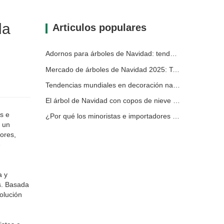
da
Articulos populares
Adornos para árboles de Navidad: tendencias del mercado, información sobre la cadena de suministro y guía de adquisiciones 2025
Mercado de árboles de Navidad 2025: Tendencias, tecnologías y guía de compras para compradores B2B
Tendencias mundiales en decoración navideña y por qué Christmas Queen sigue liderando el mercado
El árbol de Navidad con copos de nieve de la Reina de la Navidad: elevando la elegancia festiva con un lujo europeo atemporal
s e
¿Por qué los minoristas e importadores globales eligen Christmas Queen?: Una guía B2B completa para la búsqueda de decoración navideña
n un
ores,
e
a y
s. Basada
olución