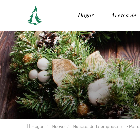
Hogar
Acerca de
Hogar
Nuevo
Noticias de la empresa
¿Por qué los minoristas e importadores globales eligen Christmas Queen?: Una guía B2B completa para la búsqueda de decoración