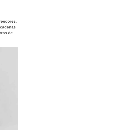
veedores.
, cadenas
pras de