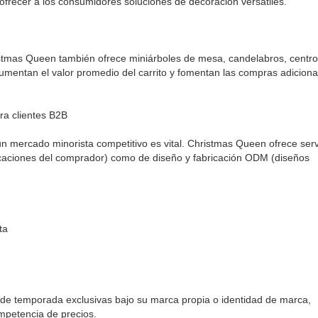
 ofrecer a los consumidores soluciones de decoración versátiles.
stmas Queen también ofrece miniárboles de mesa, candelabros, centr
umentan el valor promedio del carrito y fomentan las compras adiciona
ra clientes B2B
un mercado minorista competitivo es vital. Christmas Queen ofrece serv
ficaciones del comprador) como de diseño y fabricación ODM (diseños
.
ta
s de temporada exclusivas bajo su marca propia o identidad de marca,
ompetencia de precios.