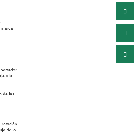
e
a marca
mportador.
je y la
o de las
e rotación
ujo de la