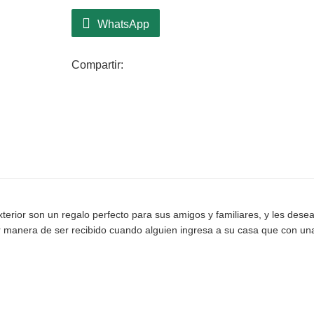
forma y plenitud durante toda la tempora
WhatsApp
Compartir:
erior son un regalo perfecto para sus amigos y familiares, y les desea 
r manera de ser recibido cuando alguien ingresa a su casa que con un