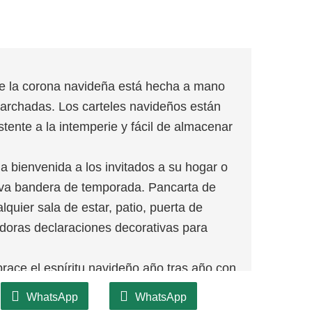
e la corona navideña está hecha a mano
archadas. Los carteles navideños están
istente a la intemperie y fácil de almacenar
la bienvenida a los invitados a su hogar o
siva bandera de temporada. Pancarta de
lquier sala de estar, patio, puerta de
adoras declaraciones decorativas para
race el espíritu navideño año tras año con
dera. Seleccionamos cuidadosamente
WhatsApp
WhatsApp
izar que su corona conserve su brillo,