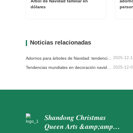
Árbol de Navidad familiar en 
adorno
dólares
person
Árbol de Navidad familiar en dólares
Contacta ahora
Con
Noticias relacionadas
2025-12-1
Adornos para árboles de Navidad: tendencias del mercado, información sobre la cadena de suministro y guía de adquisiciones 2025
2025-12-0
Tendencias mundiales en decoración navideña y por qué Christmas Queen sigue liderando el mercado
Shandong Christmas
Queen Arts &amp;amp;