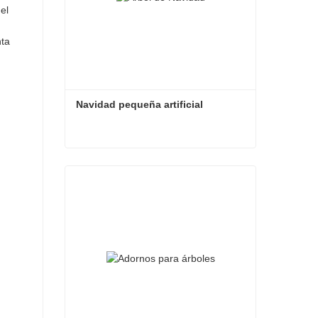
el
nta
Navidad pequeña artificial
Navidad pequeña artificial
Contacta ahora