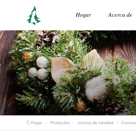
Hogar
Acerca de
Hogar
Productos
corona de navidad
Coronas