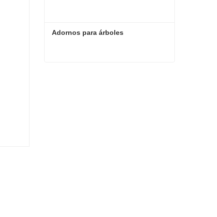
Adornos para árboles
Adornos para árboles
Contacta ahora