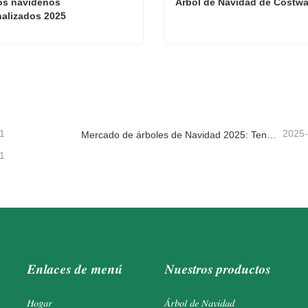
s navideños 
Árbol de Navidad de Costw
alizados 2025
adornos navideños personalizados 2025
Árbol de Navidad de Cost
tacta ahora
Contacta ahora
1
2025
Mercado de árboles de Navidad 2025: Tendencias, tecnologías y guía de compras para compradores B2B
1
Enlaces de menú
Nuestros productos
Hogar
Árbol de Navidad