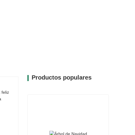
da.
Productos populares
feliz
a