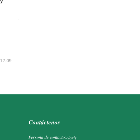
ay
way
-12-09
Contáctenos
Persona de contacto:
cloris