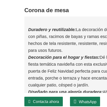
Corona de mesa
Duradero y reutilizable:
La decoración d
con piñas, racimos de bayas y ramas esc
hechos de tela resistente, resistente, res
para usos futuros.
Decoración para el hogar y fiestas:
Dé 
fiesta temática navideña con esta exclu
puerta de Feliz Navidad perfecta para cua
entrada, porche o terraza y hace encant
cualquier patio, césped o jardín.
Diseñado para una alegría duradera:
Ab
nuestra corona navideña robusta y dura
Contacta ahora
WhatsApp
materiales de primera calidad para garant