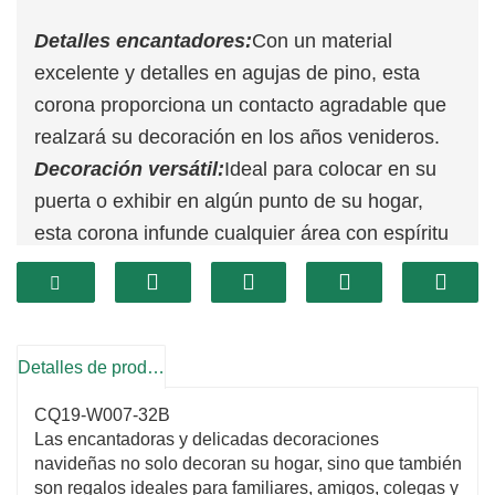
Detalles encantadores:
Con un material
excelente y detalles en agujas de pino, esta
corona proporciona un contacto agradable que
realzará su decoración en los años venideros.
Decoración versátil:
Ideal para colocar en su
puerta o exhibir en algún punto de su hogar,
esta corona infunde cualquier área con espíritu
festivo navideño.
Tamaño conveniente:
Es fácil de ubicar en
varios lugares, lo que lo convierte en la mejor
opción para la decoración de excursiones
Detalles de producto
versátiles.
CQ19-W007-32B
Las encantadoras y delicadas decoraciones
navideñas no solo decoran su hogar, sino que también
son regalos ideales para familiares, amigos, colegas y