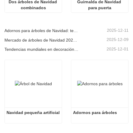
Dos árboles de Navidad 
Guirnalda de Navidad 
combinados
para puerta
2025-12-11
Adornos para árboles de Navidad: tendencias del mercado, información sobre la cadena de suministro y guía de adquisiciones 2025
2025-12-09
Mercado de árboles de Navidad 2025: Tendencias, tecnologías y guía de compras para compradores B2B
2025-12-01
Tendencias mundiales en decoración navideña y por qué Christmas Queen sigue liderando el mercado
Navidad pequeña artificial
Adornos para árboles