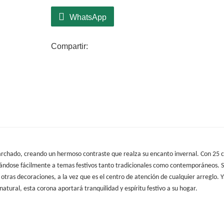
una estética refrescante que destaca, c
para cualquier celebración invernal.
WhatsApp
Diseñada para durar, esta corona está he
garantizan que mantenga su belleza dur
Compartir:
ecológico permite reutilizarla año tras añ
decoración navideña. La CQ23-W014-25C 
también una opción práctica para quienes
generar residuos.
carchado, creando un hermoso contraste que realza su encanto invernal. Con 25 
ptándose fácilmente a temas festivos tanto tradicionales como contemporáneos. 
otras decoraciones, a la vez que es el centro de atención de cualquier arreglo. 
natural, esta corona aportará tranquilidad y espíritu festivo a su hogar.