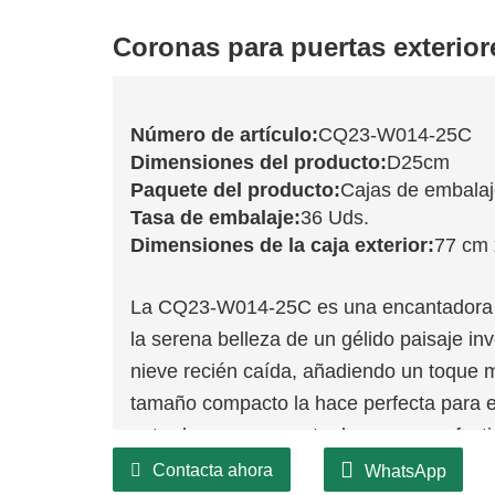
Coronas para puertas exterior
Número de artículo:
CQ23-W014-25C
Dimensiones del producto:
D25cm
Paquete del producto:
Cajas de embala
Tasa de embalaje:
36 Uds.
Dimensiones de la caja exterior:
77 cm 
La CQ23-W014-25C es una encantadora 
la serena belleza de un gélido paisaje in
nieve recién caída, añadiendo un toque 
tamaño compacto la hace perfecta para e
entradas o como parte de una mesa festiv
alegría navideña incluso en los espacios
Contacta ahora
WhatsApp