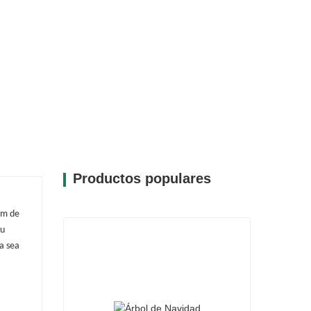
onvirtiéndola en un complemento encantador
cha con materiales de alta calidad que
ante muchas temporadas. Su diseño
o, promoviendo la sostenibilidad en la
no solo es una pieza decorativa, sino
 buscan crear un ambiente festivo sin
Productos populares
cm de
Su
Ya sea