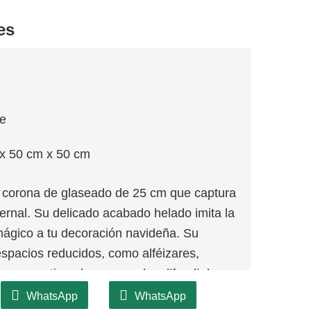
es
je
x 50 cm x 50 cm
corona de glaseado de 25 cm que captura
vernal. Su delicado acabado helado imita la
mágico a tu decoración navideña. Su
spacios reducidos, como alféizares,
a, garantizando que puedas difundir la
 más reducidos. Su elegante diseño ofrece
WhatsApp
WhatsApp