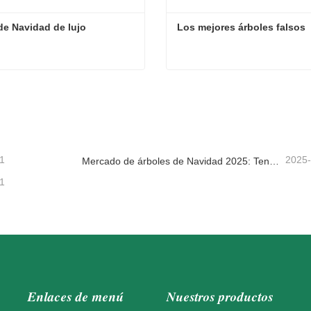
de Navidad de lujo
Los mejores árboles falsos
de Navidad de lujo
Los mejores árboles falsos
tacta ahora
Contacta ahora
1
2025
Mercado de árboles de Navidad 2025: Tendencias, tecnologías y guía de compras para compradores B2B
1
Enlaces de menú
Nuestros productos