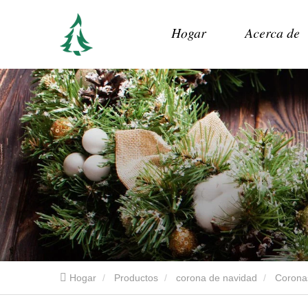
Hogar
Acerca de
Hogar
Productos
corona de navidad
Coronas