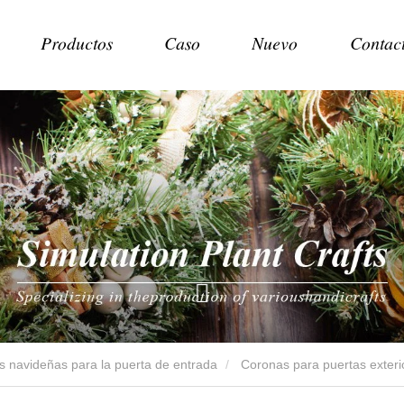
Productos
Caso
Nuevo
Contac
 navideñas para la puerta de entrada
Coronas para puertas exteri