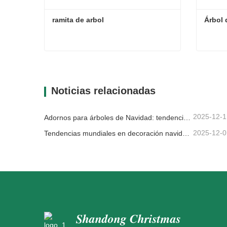
ramita de arbol
Árbol 
ramita de arbol
Árbol 
Contacta ahora
Con
Noticias relacionadas
2025-12-1
Adornos para árboles de Navidad: tendencias del mercado, información sobre la cadena de suministro y guía de adquisiciones 2025
2025-12-0
Tendencias mundiales en decoración navideña y por qué Christmas Queen sigue liderando el mercado
Shandong Christmas