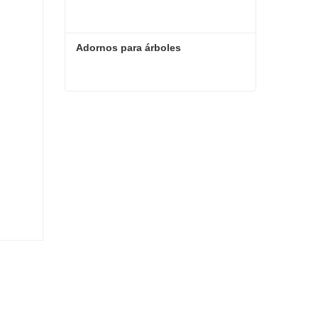
Adornos para árboles
Adornos para árboles
Contacta ahora