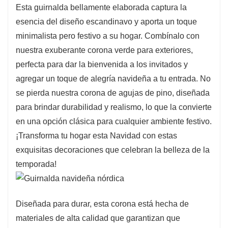
Esta guirnalda bellamente elaborada captura la
Su diseño ecológico promueve la sostenibilidad,
esencia del diseño escandinavo y aporta un toque
permitiéndote disfrutar de esta impresionante
minimalista pero festivo a su hogar. Combínalo con
decoración con el mínimo impacto ambiental.
nuestra exuberante corona verde para exteriores,
Eleve su colección de decoración navideña con
perfecta para dar la bienvenida a los invitados y
esta exquisita corona, que ofrece estilo y
agregar un toque de alegría navideña a tu entrada. No
sustancia para su hogar.
se pierda nuestra corona de agujas de pino, diseñada
para brindar durabilidad y realismo, lo que la convierte
en una opción clásica para cualquier ambiente festivo.
¡Transforma tu hogar esta Navidad con estas
exquisitas decoraciones que celebran la belleza de la
temporada!
Diseñada para durar, esta corona está hecha de
materiales de alta calidad que garantizan que