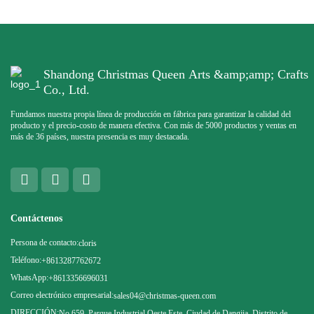
Shandong Christmas Queen Arts &amp;amp; Crafts
Co., Ltd.
Fundamos nuestra propia línea de producción en fábrica para garantizar la calidad del
producto y el precio-costo de manera efectiva. Con más de 5000 productos y ventas en
más de 36 países, nuestra presencia es muy destacada.
Contáctenos
Persona de contacto:
cloris
Teléfono:
+8613287762672
WhatsApp:
+8613356696031
Correo electrónico empresarial:
sales04@christmas-queen.com
DIRECCIÓN:
No.659, Parque Industrial Oeste Este, Ciudad de Dangjia, Distrito de