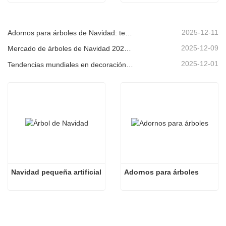
2025-12-11
Adornos para árboles de Navidad: tendencias del mercado, información sobre la cadena de suministro y guía de adquisiciones 2025
2025-12-09
Mercado de árboles de Navidad 2025: Tendencias, tecnologías y guía de compras para compradores B2B
2025-12-01
Tendencias mundiales en decoración navideña y por qué Christmas Queen sigue liderando el mercado
Navidad pequeña artificial
Adornos para árboles