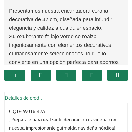
Presentamos nuestra encantadora corona
decorativa de 42 cm, diseñada para infundir
elegancia y calidez a cualquier espacio.
Su exuberante follaje verde se realza
ingeniosamente con elementos decorativos
cuidadosamente seleccionados, lo que lo
convierte en una opción perfecta para adornos
de temporada.
Esta corona es ideal para quienes aprecian una
combinación de simplicidad y sofisticación en la
decoración de su hogar.
Detalles de producto
Diseñada para durar, esta corona está hecha de
CQ19-W016-42A
materiales de alta calidad que garantizan que
¡Prepárate para realzar tu decoración navideña con
conserve su belleza durante muchas
nuestra impresionante guirnalda navideña nórdica!
temporadas navideñas por venir.