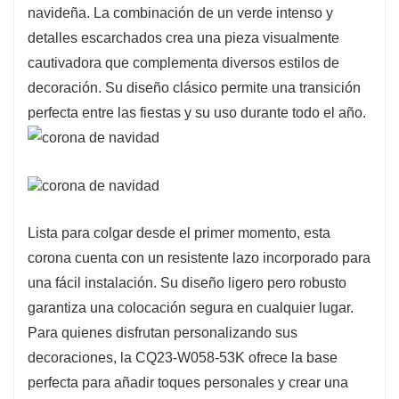
navideña. La combinación de un verde intenso y
o como parte de un centro de mesa festivo.
detalles escarchados crea una pieza visualmente
Elaborada con materiales duraderos, esta
cautivadora que complementa diversos estilos de
corona está diseñada para durar, garantizando
decoración. Su diseño clásico permite una transición
que se mantenga hermosa durante varias
perfecta entre las fiestas y su uso durante todo el año.
temporadas festivas. Su diseño ecológico
subraya su compromiso con la sostenibilidad
mientras disfruta del espíritu navideño.
Lista para colgar desde el primer momento, esta
corona cuenta con un resistente lazo incorporado para
una fácil instalación. Su diseño ligero pero robusto
garantiza una colocación segura en cualquier lugar.
Para quienes disfrutan personalizando sus
decoraciones, la CQ23-W058-53K ofrece la base
perfecta para añadir toques personales y crear una