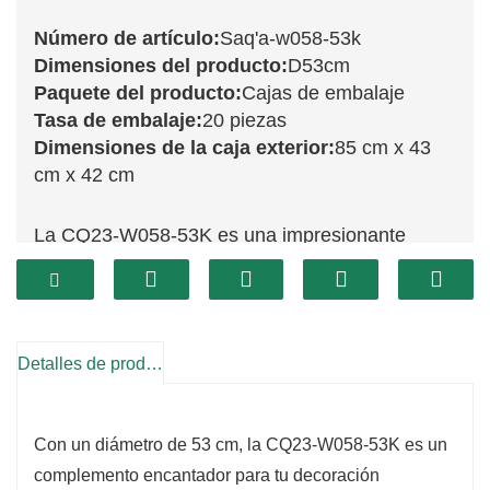
Número de artículo:
Saq'a-w058-53k
Dimensiones del producto:
D53cm
Paquete del producto:
Cajas de embalaje
Tasa de embalaje:
20 piezas
Dimensiones de la caja exterior:
85 cm x 43
cm x 42 cm
La CQ23-W058-53K es una impresionante
corona escarchada de 53 cm que captura la
encantadora belleza del invierno. Adornada con
exuberante vegetación y una delicada capa de
escarcha artificial, esta corona crea un
Detalles de producto
ambiente sereno y acogedor, perfecto para
realzar su decoración navideña. Su tamaño es
Con un diámetro de 53 cm, la CQ23-W058-53K es un
ideal para diversas presentaciones, ya sea
complemento encantador para tu decoración
colgada en puertas, sobre repisas de chimenea