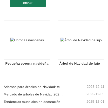
enviar
Pequeña corona navideña
Árbol de Navidad de lujo
2025-12-11
Adornos para árboles de Navidad: tendencias del mercado, información sobre la cadena de suministro y guía de adquisiciones 2025
2025-12-09
Mercado de árboles de Navidad 2025: Tendencias, tecnologías y guía de compras para compradores B2B
2025-12-01
Tendencias mundiales en decoración navideña y por qué Christmas Queen sigue liderando el mercado