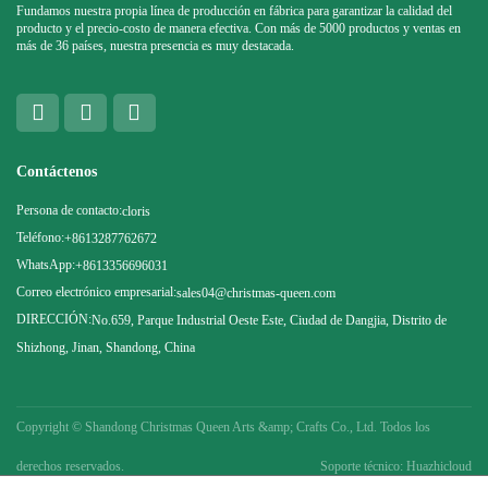
Fundamos nuestra propia línea de producción en fábrica para garantizar la calidad del
producto y el precio-costo de manera efectiva. Con más de 5000 productos y ventas en
más de 36 países, nuestra presencia es muy destacada.
Contáctenos
Persona de contacto:
cloris
Teléfono:
+8613287762672
WhatsApp:
+8613356696031
Correo electrónico empresarial:
sales04@christmas-queen.com
DIRECCIÓN:
No.659, Parque Industrial Oeste Este, Ciudad de Dangjia, Distrito de
Shizhong, Jinan, Shandong, China
Copyright ©
Shandong Christmas Queen Arts &amp; Crafts Co., Ltd. Todos los
derechos reservados.
Soporte técnico: Huazhicloud