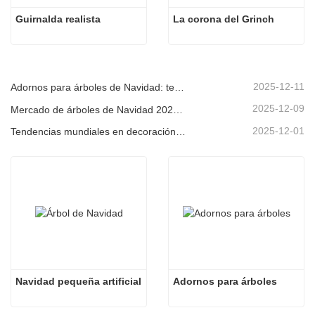
Guirnalda realista
La corona del Grinch
2025-12-11
Adornos para árboles de Navidad: tendencias del mercado, información sobre la cadena de suministro y guía de adquisiciones 2025
2025-12-09
Mercado de árboles de Navidad 2025: Tendencias, tecnologías y guía de compras para compradores B2B
2025-12-01
Tendencias mundiales en decoración navideña y por qué Christmas Queen sigue liderando el mercado
Navidad pequeña artificial
Adornos para árboles