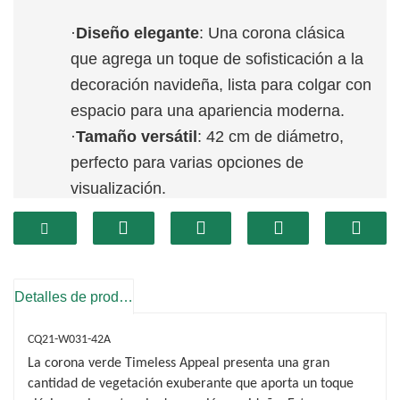
·
Diseño elegante
: Una corona clásica
que agrega un toque de sofisticación a la
decoración navideña, lista para colgar con
espacio para una apariencia moderna.
·
Tamaño versátil
: 42 cm de diámetro,
perfecto para varias opciones de
visualización.
·
Durable y reutilizable
: Diseñado para
un uso duradero durante múltiples
temporadas navideñas, lo que lo hace
ecológico.
Detalles de producto
CQ21-W031-42A
La corona verde Timeless Appeal presenta una gran
cantidad de vegetación exuberante que aporta un toque