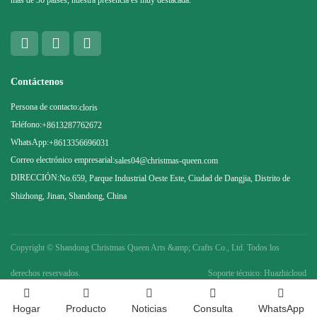
Contáctenos
Persona de contacto:
cloris
Teléfono:
+8613287762672
WhatsApp:
+8613356696031
Correo electrónico empresarial:
sales04@christmas-queen.com
DIRECCIÓN:
No.659, Parque Industrial Oeste Este, Ciudad de Dangjia, Distrito de
Shizhong, Jinan, Shandong, China
Copyright ©
Shandong Christmas Queen Arts &amp; Crafts Co., Ltd. Todos los
derechos reservados.
Soporte técnico: Huazhicloud
Hogar
Producto
Noticias
Consulta
WhatsApp