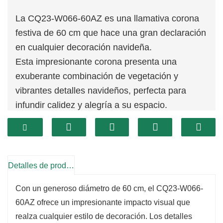
La CQ23-W066-60AZ es una llamativa corona
festiva de 60 cm que hace una gran declaración
en cualquier decoración navideña.
Esta impresionante corona presenta una
exuberante combinación de vegetación y
vibrantes detalles navideños, perfecta para
infundir calidez y alegría a su espacio.
Su tamaño sustancial lo hace ideal para
exhibirlo en puertas grandes, encima de repisas
de chimenea o como pieza central en cualquier
habitación, lo que garantiza que se convierta en
Detalles de producto
un punto focal durante la temporada navideña.
Con un generoso diámetro de 60 cm, el CQ23-W066-
Elaborada con materiales de alta calidad, esta
60AZ ofrece un impresionante impacto visual que
corona está diseñada para durar y promete
realza cualquier estilo de decoración. Los detalles
muchos años de disfrute de las fiestas.