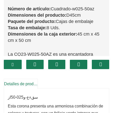
Número de artículo:
Cuadrado-w025-50az
Dimensiones del producto:
D45cm
Paquete del producto:
Cajas de embalaje
Tasa de embalaje:
8 Uds.
Dimensiones de la caja exterior:
45 cm x 45
cm x 50 cm
La CQ23-W025-50AZ es una encantadora
corona decorada de 50 cm que captura la
calidez y la alegría de las fiestas. Adornada con
vibrantes bayas rojas, exuberante follaje verde y
piñas naturales, esta corona está diseñada para
Detalles de producto
crear un ambiente festivo en su hogar. Su
سقءع-و025-50از
generoso tamaño le da un toque llamativo, ya
sea colgada en la puerta principal, en una
Esta corona presenta una armoniosa combinación de
ventana o como parte de un arreglo navideño,