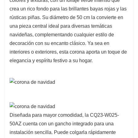
colores y texturas, con un follaje verde intenso que
infundiendo alegría y alegría en cualquier
crea un rico fondo para las brillantes bayas rojas y las
ambiente.
rústicas piñas. Su diámetro de 50 cm la convierte en
una pieza central ideal para diversas temáticas
Elaborada con materiales de alta calidad, esta
navideñas, complementando cualquier estilo de
corona está diseñada para durar, lo que le
decoración con su encanto clásico. Ya sea en
permite conservar su belleza durante muchas
interiores o exteriores, esta corona aporta un toque de
fiestas. Su diseño ecológico promueve la
elegancia y espíritu festivo a su hogar.
sostenibilidad, permitiéndole reutilizar esta
impresionante decoración cada año sin
sacrificar el estilo. La CQ23-W025-50AZ
combina a la perfección estética y practicidad,
convirtiéndola en una preciada adición a su
colección de decoración navideña.
Diseñada para mayor comodidad, la CQ23-W025-
50AZ cuenta con un gancho integrado para una
instalación sencilla. Puede colgarla rápidamente