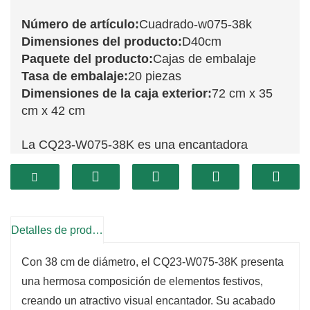
Número de artículo:
Cuadrado-w075-38k
Dimensiones del producto:
D40cm
Paquete del producto:
Cajas de embalaje
Tasa de embalaje:
20 piezas
Dimensiones de la caja exterior:
72 cm x 35
cm x 42 cm
La CQ23-W075-38K es una encantadora
corona esmerilada de 38 cm que agrega un
toque caprichoso a la decoración navideña.
Con una encantadora combinación de
exuberante vegetación con un acabado
Detalles de producto
esmerilado y vibrantes acentos navideños, esta
Con 38 cm de diámetro, el CQ23-W075-38K presenta
corona es perfecta para traer un espíritu festivo
una hermosa composición de elementos festivos,
a su hogar.
creando un atractivo visual encantador. Su acabado
Su tamaño compacto permite una colocación