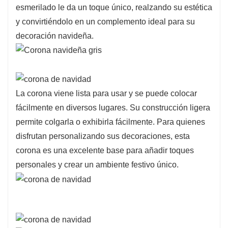
esmerilado le da un toque único, realzando su estética
versátil, haciéndolo ideal para puertas, paredes
y convirtiéndolo en un complemento ideal para su
o como parte de un arreglo decorativo.
decoración navideña.
Fabricada con materiales de alta calidad, esta
corona está diseñada para ser duradera, lo que
garantiza que seguirá siendo una decoración
preciada durante muchas temporadas festivas.
La corona viene lista para usar y se puede colocar
El diseño ecológico enfatiza la sustentabilidad,
fácilmente en diversos lugares. Su construcción ligera
permitiéndole celebrar responsablemente
permite colgarla o exhibirla fácilmente. Para quienes
mientras disfruta del encanto de la temporada.
disfrutan personalizando sus decoraciones, esta
corona es una excelente base para añadir toques
personales y crear un ambiente festivo único.