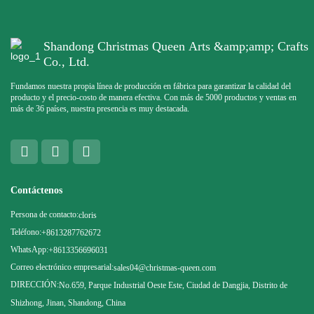
Shandong Christmas Queen Arts &amp;amp; Crafts
Co., Ltd.
Fundamos nuestra propia línea de producción en fábrica para garantizar la calidad del
producto y el precio-costo de manera efectiva. Con más de 5000 productos y ventas en
más de 36 países, nuestra presencia es muy destacada.
Contáctenos
Persona de contacto:
cloris
Teléfono:
+8613287762672
WhatsApp:
+8613356696031
Correo electrónico empresarial:
sales04@christmas-queen.com
DIRECCIÓN:
No.659, Parque Industrial Oeste Este, Ciudad de Dangjia, Distrito de
Shizhong, Jinan, Shandong, China