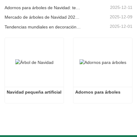
2025-12-11
Adornos para árboles de Navidad: tendencias del mercado, información sobre la cadena de suministro y guía de adquisiciones 2025
2025-12-09
Mercado de árboles de Navidad 2025: Tendencias, tecnologías y guía de compras para compradores B2B
2025-12-01
Tendencias mundiales en decoración navideña y por qué Christmas Queen sigue liderando el mercado
Navidad pequeña artificial
Adornos para árboles