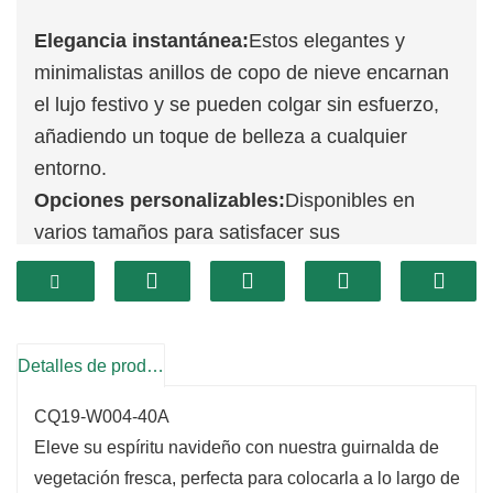
Elegancia instantánea:
Estos elegantes y
minimalistas anillos de copo de nieve encarnan
el lujo festivo y se pueden colgar sin esfuerzo,
añadiendo un toque de belleza a cualquier
entorno.
Opciones personalizables:
Disponibles en
varios tamaños para satisfacer sus
necesidades, son ideales para realzar puertas,
paredes o servir como llamativos centros de
mesa.
Duradero y sostenible:
Estos adornos
Detalles de producto
ecológicos, cuidadosamente diseñados para
CQ19-W004-40A
brindar durabilidad, están hechos para ser
Eleve su espíritu navideño con nuestra guirnalda de
reutilizados durante muchas temporadas
vegetación fresca, perfecta para colocarla a lo largo de
navideñas, combinando estilo con