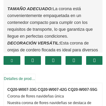
TAMAÑO ADECUADO:
La corona está
convenientemente empaquetada en un
contenedor compacto para cumplir con los
requisitos de transporte, lo que garantiza que
llegue en perfectas condiciones.
DECORACIÓN VERSÁTIL:
Esta corona de
orejas de cordero flocada es ideal para diversos
entornos: perfecta para la puerta de entrada, la
pared o espacios interiores y exteriores. Añade
un toque de calidez y elegancia a cualquier
hogar.
Detalles de producto
FÁCIL DE LIMPIAR:
¡El mantenimiento es muy
CQ20-W007-33G CQ20-W007-42G CQ20-W007-55G
sencillo! Simplemente límpielo con un paño
Corona de flores navideñas única
húmedo para restaurar su apariencia como
Nuestra corona de flores navideñas se destaca de
nueva. Esta corona está diseñada para un