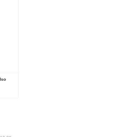
lso
also