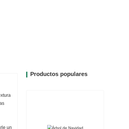
Productos populares
u
extura
las
rle un