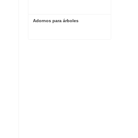
Adornos para árboles
Adornos para árboles
Contacta ahora