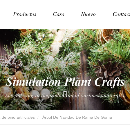
Productos
Caso
Nuevo
Contac
de pino artificiales
Árbol De Navidad De Rama De Goma