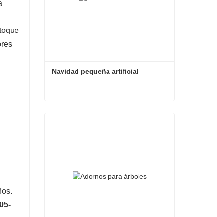
a
 toque
ores
Navidad pequeña artificial
Navidad pequeña artificial
Contacta ahora
ños.
05-