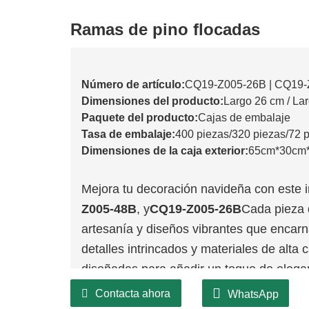
Ramas de pino flocadas
Número de artículo:
CQ19-Z005-26B | CQ19-
Dimensiones del producto:
Largo 26 cm / La
Paquete del producto:
Cajas de embalaje
Tasa de embalaje:
400 piezas/320 piezas/72 
Dimensiones de la caja exterior:
65cm*30cm
Mejora tu decoración navideña con este i
Z005-48B
, y
CQ19-Z005-26B
Cada pieza 
artesanía y diseños vibrantes que encarna
detalles intrincados y materiales de alta
diseñadas para añadir un toque de elega
Contacta ahora
WhatsApp