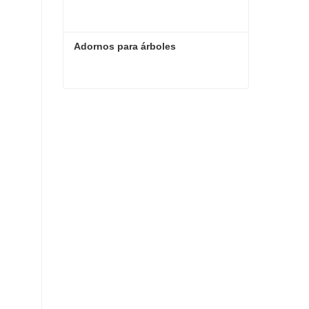
Adornos para árboles
Adornos para árboles
Contacta ahora