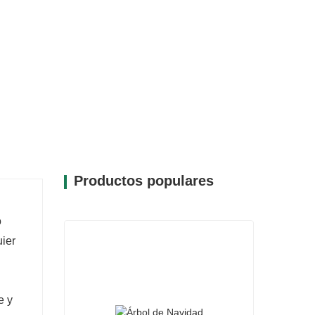
Productos populares
o
uier
e y