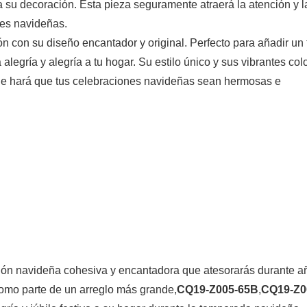
a su decoración. Esta pieza seguramente atraerá la atención y l
nes navideñas.
n con su diseño encantador y original. Perfecto para añadir un
 alegría y alegría a tu hogar. Su estilo único y sus vibrantes col
ue hará que tus celebraciones navideñas sean hermosas e
ión navideña cohesiva y encantadora que atesorarás durante a
como parte de un arreglo más grande,
CQ19-Z005-65B
,
CQ19-Z0