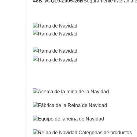
48B
, y
CQ19-Z005-26B
Seguramente traerán aleg