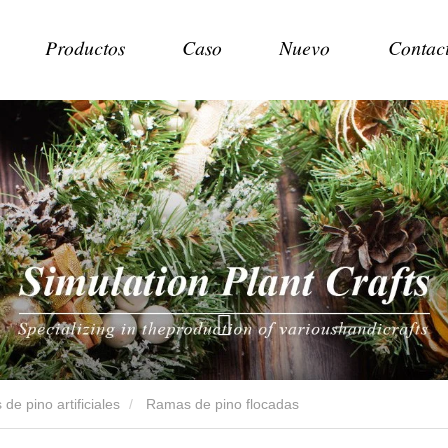
Productos
Caso
Nuevo
Contac
de pino artificiales
Ramas de pino flocadas