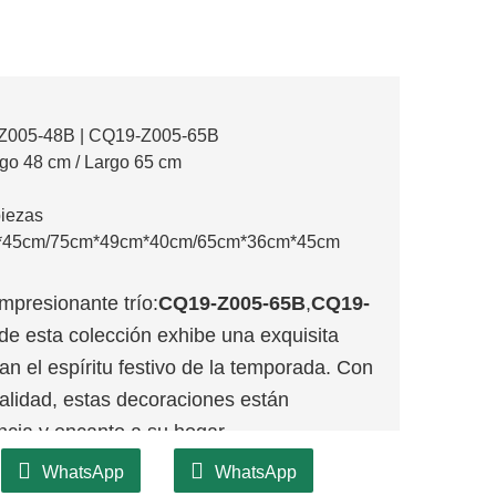
Z005-48B | CQ19-Z005-65B
rgo 48 cm / Largo 65 cm
piezas
*45cm/75cm*49cm*40cm/65cm*36cm*45cm
mpresionante trío:
CQ19-Z005-65B
,
CQ19-
de esta colección exhibe una exquisita
n el espíritu festivo de la temporada. Con
 calidad, estas decoraciones están
ncia y encanto a su hogar.
WhatsApp
WhatsApp