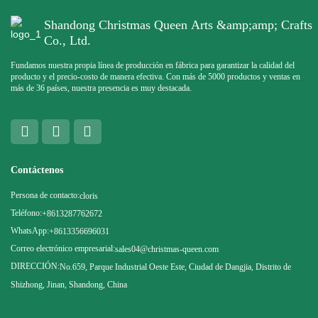
Shandong Christmas Queen Arts &amp;amp; Crafts
Co., Ltd.
Fundamos nuestra propia línea de producción en fábrica para garantizar la calidad del
producto y el precio-costo de manera efectiva. Con más de 5000 productos y ventas en
más de 36 países, nuestra presencia es muy destacada.
Contáctenos
Persona de contacto:
cloris
Teléfono:
+8613287762672
WhatsApp:
+8613356696031
Correo electrónico empresarial:
sales04@christmas-queen.com
DIRECCIÓN:
No.659, Parque Industrial Oeste Este, Ciudad de Dangjia, Distrito de
Shizhong, Jinan, Shandong, China