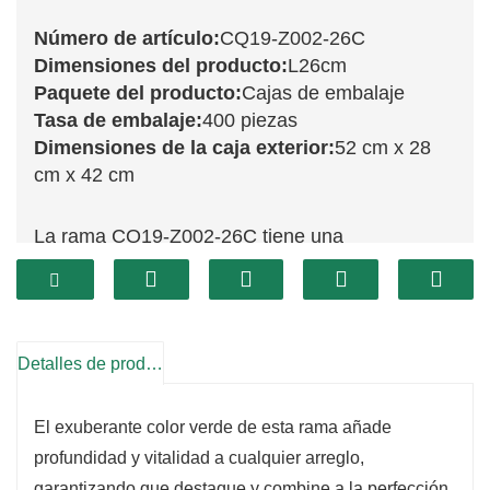
Número de artículo:
CQ19-Z002-26C
Dimensiones del producto:
L26cm
Paquete del producto:
Cajas de embalaje
Tasa de embalaje:
400 piezas
Dimensiones de la caja exterior:
52 cm x 28
cm x 42 cm
La rama CQ19-Z002-26C tiene una
encantadora longitud de 26 cm y está diseñada
con un hermoso follaje verde que aporta un
toque natural a sus arreglos navideños. Esta
rama ofrece una apariencia realista, lo que la
Detalles de producto
convierte en una excelente opción para realzar
coronas, guirnaldas o arreglos florales. Su
El exuberante color verde de esta rama añade
tamaño compacto la hace versátil y se adapta a
profundidad y vitalidad a cualquier arreglo,
garantizando que destaque y combine a la perfección
diversos estilos de decoración.