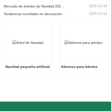
2025-12-09
Mercado de árboles de Navidad 2025: Tendencias, tecnologías y guía de compras para compradores B2B
2025-12-01
Tendencias mundiales en decoración navideña y por qué Christmas Queen sigue liderando el mercado
Navidad pequeña artificial
Adornos para árboles