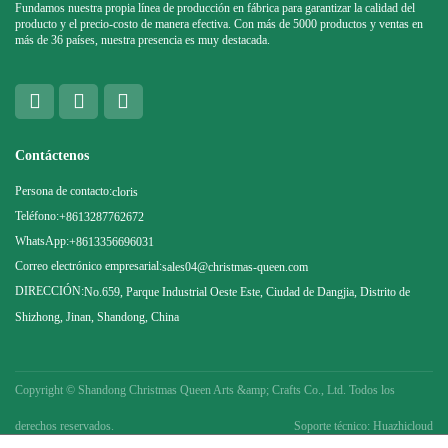
Fundamos nuestra propia línea de producción en fábrica para garantizar la calidad del
producto y el precio-costo de manera efectiva. Con más de 5000 productos y ventas en
más de 36 países, nuestra presencia es muy destacada.
Contáctenos
Persona de contacto:
cloris
Teléfono:
+8613287762672
WhatsApp:
+8613356696031
Correo electrónico empresarial:
sales04@christmas-queen.com
DIRECCIÓN:
No.659, Parque Industrial Oeste Este, Ciudad de Dangjia, Distrito de
Shizhong, Jinan, Shandong, China
Copyright ©
Shandong Christmas Queen Arts &amp; Crafts Co., Ltd. Todos los
derechos reservados.
Soporte técnico: Huazhicloud