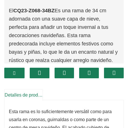
El
CQ23-Z068-34BZ
Es una rama de 34 cm
adornada con una suave capa de nieve,
perfecta para añadir un toque invernal a tus
decoraciones navideñas. Esta rama
predecorada incluye elementos festivos como
bayas y piñas, lo que le da un encanto natural y
rústico que realza cualquier arreglo navideño.
Su tamaño compacto lo hace ideal para
proyectos de decoración más pequeños o como
acento en diseños más grandes.
Detalles de producto
Esta rama es lo suficientemente versátil como para
usarla en coronas, guirnaldas o como parte de un
centro de mesa navideño. El acabado cubierto de