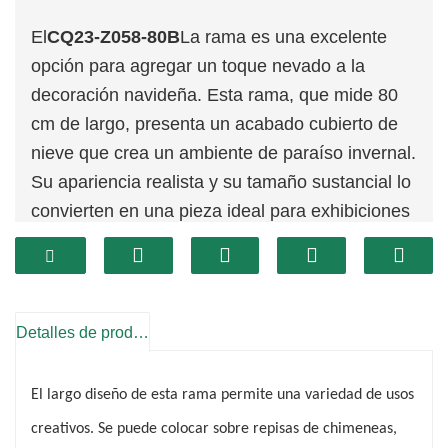
El
CQ23-Z058-80B
La rama es una excelente
opción para agregar un toque nevado a la
decoración navideña. Esta rama, que mide 80
cm de largo, presenta un acabado cubierto de
nieve que crea un ambiente de paraíso invernal.
Su apariencia realista y su tamaño sustancial lo
convierten en una pieza ideal para exhibiciones
impactantes y llamativas.
Diseñada para brindar durabilidad, la sucursal
CQ23-Z058-80B está diseñada para durar
varias temporadas navideñas. El efecto nevado
Detalles de producto
añade una capa de encanto y elegancia,
convirtiéndola en una pieza versátil que
El largo diseño de esta rama permite una variedad de usos
complementa estilos de decoración tanto
creativos. Se puede colocar sobre repisas de chimeneas,
tradicionales como modernos. Ya sea que se