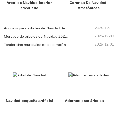
Árbol de Navidad interior 
Coronas De Navidad 
adecuado
Amazónicas
2025-12-11
Adornos para árboles de Navidad: tendencias del mercado, información sobre la cadena de suministro y guía de adquisiciones 2025
2025-12-09
Mercado de árboles de Navidad 2025: Tendencias, tecnologías y guía de compras para compradores B2B
2025-12-01
Tendencias mundiales en decoración navideña y por qué Christmas Queen sigue liderando el mercado
Navidad pequeña artificial
Adornos para árboles