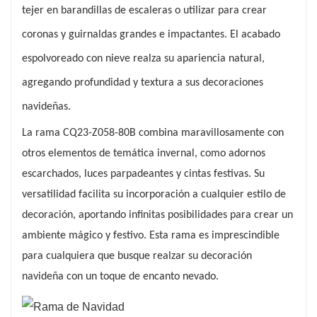
tejer en barandillas de escaleras o utilizar para crear
use en coronas, guirnaldas o como parte de un
coronas y guirnaldas grandes e impactantes. El acabado
gran centro de mesa, esta rama proporciona un
tema invernal cohesivo y elegante.
espolvoreado con nieve realza su apariencia natural,
agregando profundidad y textura a sus decoraciones
navideñas.
La rama CQ23-Z058-80B combina maravillosamente con
otros elementos de temática invernal, como adornos
escarchados, luces parpadeantes y cintas festivas. Su
versatilidad facilita su incorporación a cualquier estilo de
decoración, aportando infinitas posibilidades para crear un
ambiente mágico y festivo. Esta rama es imprescindible
para cualquiera que busque realzar su decoración
navideña con un toque de encanto nevado.