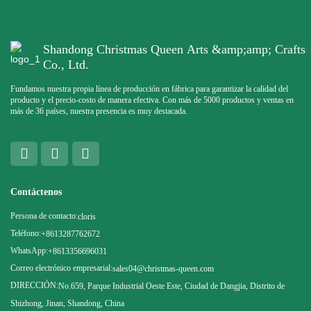
Shandong Christmas Queen Arts &amp;amp; Crafts
Co., Ltd.
Fundamos nuestra propia línea de producción en fábrica para garantizar la calidad del
producto y el precio-costo de manera efectiva. Con más de 5000 productos y ventas en
más de 36 países, nuestra presencia es muy destacada.
Contáctenos
Persona de contacto:
cloris
Teléfono:
+8613287762672
WhatsApp:
+8613356696031
Correo electrónico empresarial:
sales04@christmas-queen.com
DIRECCIÓN:
No.659, Parque Industrial Oeste Este, Ciudad de Dangjia, Distrito de
Shizhong, Jinan, Shandong, China