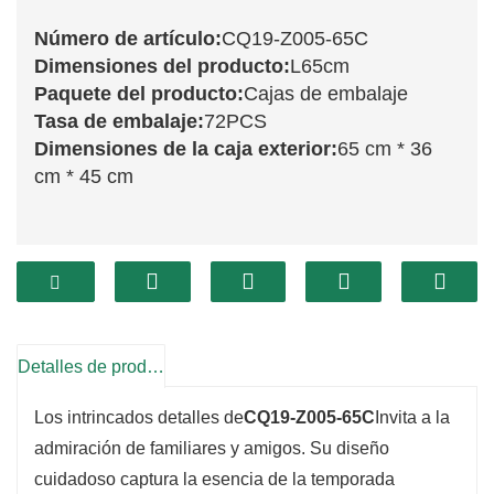
Número de artículo:
CQ19-Z005-65C
Dimensiones del producto:
L65cm
Paquete del producto:
Cajas de embalaje
Tasa de embalaje:
72PCS
Dimensiones de la caja exterior:
65 cm * 36
cm * 45 cm
Eleve su decoración navideña con la
impresionante
CQ19-Z005-65C
Esta exquisita
decoración encarna el espíritu navideño, con un
diseño vibrante que aporta calidez y alegría a
Detalles de producto
cualquier espacio. Fabricada con materiales de
Los intrincados detalles de
CQ19-Z005-65C
Invita a la
alta calidad, garantiza su durabilidad y conserva
admiración de familiares y amigos. Su diseño
una estética elegante. Perfecta para adornar el
cuidadoso captura la esencia de la temporada
árbol de Navidad, la repisa de la chimenea o