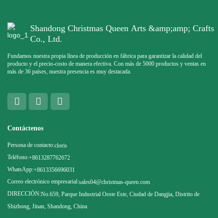
Shandong Christmas Queen Arts &amp;amp; Crafts
Co., Ltd.
Fundamos nuestra propia línea de producción en fábrica para garantizar la calidad del
producto y el precio-costo de manera efectiva. Con más de 5000 productos y ventas en
más de 36 países, nuestra presencia es muy destacada.
Contáctenos
Persona de contacto:
cloris
Teléfono:
+8613287762672
WhatsApp:
+8613356696031
Correo electrónico empresarial:
sales04@christmas-queen.com
DIRECCIÓN:
No.659, Parque Industrial Oeste Este, Ciudad de Dangjia, Distrito de
Shizhong, Jinan, Shandong, China