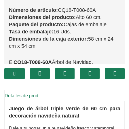
Número de artículo:
CQ18-T008-60A
Dimensiones del producto:
Alto 60 cm.
Paquete del producto:
Cajas de embalaje
Tasa de embalaje:
16 Uds.
Dimensiones de la caja exterior:
58 cm x 24
cm x 54 cm
El
CQ18-T008-60A
Árbol de Navidad,
midiendo
60cm
Es ideal para espacios pequeños
o mesas. Este encantador árbol, con sus
vibrantes ramas verdes, es una atractiva pieza
decorativa para cualquier ambiente festivo. Su
Detalles de producto
tamaño compacto lo hace perfecto para un
Juego de árbol triple verde de 60 cm para
escritorio, una estantería o un rincón acogedor,
decoración navideña natural
añadiendo un toque festivo sin recargar el
Dale a tu hogar un aire navideño fresco y atemporal
espacio.