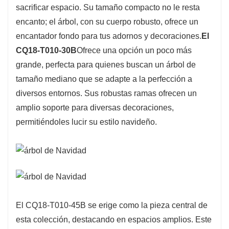
sacrificar espacio. Su tamaño compacto no le resta
perfecta para crear un ambiente festivo, ya sea
encanto; el árbol, con su cuerpo robusto, ofrece un
que tengas poco espacio o una gran habitación
encantador fondo para tus adornos y decoraciones.
El
para decorar.
CQ18-T010-30B
Ofrece una opción un poco más
grande, perfecta para quienes buscan un árbol de
tamaño mediano que se adapte a la perfección a
diversos entornos. Sus robustas ramas ofrecen un
amplio soporte para diversas decoraciones,
permitiéndoles lucir su estilo navideño.
El CQ18-T010-45B se erige como la pieza central de
esta colección, destacando en espacios amplios. Este