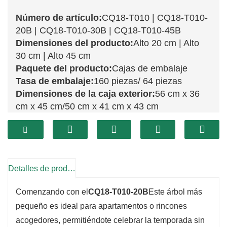
Número de artículo:
CQ18-T010 | CQ18-T010-
20B | CQ18-T010-30B | CQ18-T010-45B
Dimensiones del producto:
Alto 20 cm | Alto
30 cm | Alto 45 cm
Paquete del producto:
Cajas de embalaje
Tasa de embalaje:
160 piezas/ 64 piezas
Dimensiones de la caja exterior:
56 cm x 36
cm x 45 cm/50 cm x 41 cm x 43 cm
La serie de árboles de Navidad CQ18-T010
incluye tres encantadoras opciones: el
CQ18-
T010-20B, CQ18-T010-30B y CQ18-T010-
45B
Cada árbol está diseñado para llevar la
Detalles de producto
magia de las fiestas a tu hogar. Cada árbol luce
Comenzando con el
CQ18-T010-20B
Este árbol más
un diseño exuberante y realista, que imita la
pequeño es ideal para apartamentos o rincones
apariencia de los árboles de hoja perenne con
acogedores, permitiéndote celebrar la temporada sin
sus vibrantes ramas verdes. Esta serie es