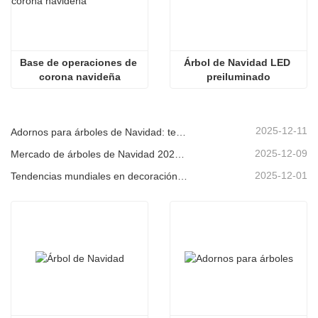
Base de operaciones de 
Árbol de Navidad LED 
corona navideña
preiluminado
2025-12-11
Adornos para árboles de Navidad: tendencias del mercado, información sobre la cadena de suministro y guía de adquisiciones 2025
2025-12-09
Mercado de árboles de Navidad 2025: Tendencias, tecnologías y guía de compras para compradores B2B
2025-12-01
Tendencias mundiales en decoración navideña y por qué Christmas Queen sigue liderando el mercado