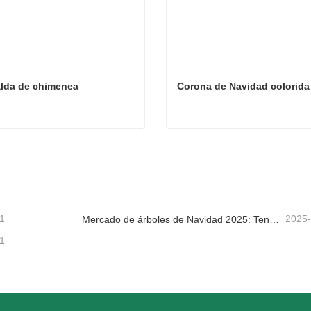
alda de chimenea
Corona de Navidad colorida
lda de chimenea
Corona de Navidad colorid
tacta ahora
Contacta ahora
1
2025
Mercado de árboles de Navidad 2025: Tendencias, tecnologías y guía de compras para compradores B2B
1