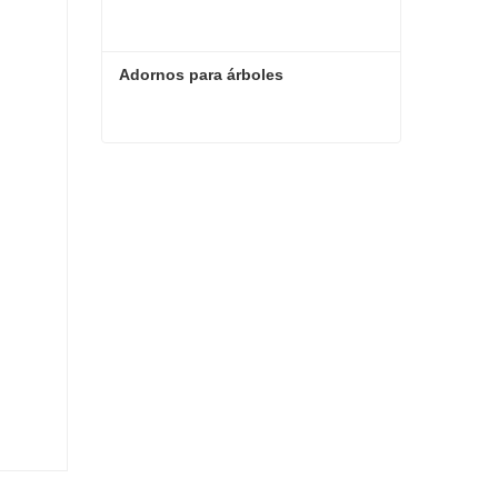
Adornos para árboles
Adornos para árboles
Contacta ahora