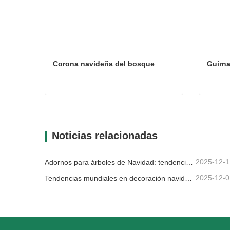
Corona navideña del bosque
Guirn
Corona navideña del bosque
Guirna
Contacta ahora
Con
Noticias relacionadas
2025-12-1
Adornos para árboles de Navidad: tendencias del mercado, información sobre la cadena de suministro y guía de adquisiciones 2025
2025-12-0
Tendencias mundiales en decoración navideña y por qué Christmas Queen sigue liderando el mercado