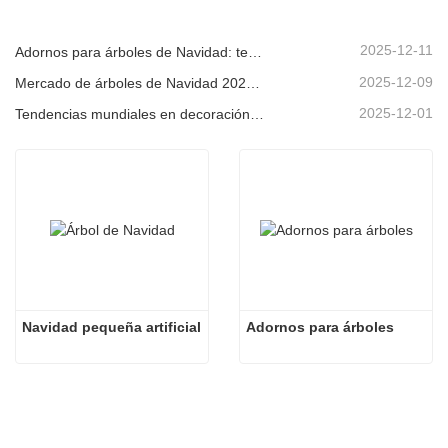
2025-12-11
Adornos para árboles de Navidad: tendencias del mercado, información sobre la cadena de suministro y guía de adquisiciones 2025
2025-12-09
Mercado de árboles de Navidad 2025: Tendencias, tecnologías y guía de compras para compradores B2B
2025-12-01
Tendencias mundiales en decoración navideña y por qué Christmas Queen sigue liderando el mercado
Navidad pequeña artificial
Adornos para árboles