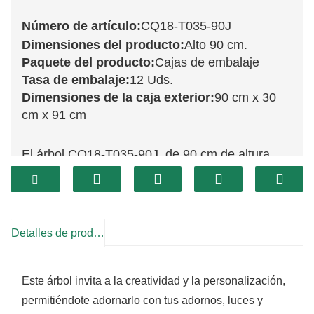
Número de artículo:
CQ18-T035-90J
Dimensiones del producto:
Alto 90 cm.
Paquete del producto:
Cajas de embalaje
Tasa de embalaje:
12 Uds.
Dimensiones de la caja exterior:
90 cm x 30
cm x 91 cm
El árbol CQ18-T035-90J, de 90 cm de altura,
ofrece una presencia imponente que transforma
cualquier ambiente navideño. Este árbol
presenta un efecto de nieve único, con una
Detalles de producto
mayor cobertura de nieve que crea una
atmósfera mágica de paraíso invernal. Sus
ramas abundantes ofrecen amplio espacio para
Este árbol invita a la creatividad y la personalización,
decorar, lo que lo convierte en la pieza central
permitiéndote adornarlo con tus adornos, luces y