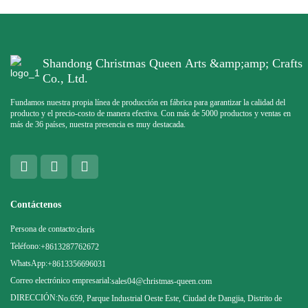
Shandong Christmas Queen Arts &amp;amp; Crafts
Co., Ltd.
Fundamos nuestra propia línea de producción en fábrica para garantizar la calidad del
producto y el precio-costo de manera efectiva. Con más de 5000 productos y ventas en
más de 36 países, nuestra presencia es muy destacada.
Contáctenos
Persona de contacto:
cloris
Teléfono:
+8613287762672
WhatsApp:
+8613356696031
Correo electrónico empresarial:
sales04@christmas-queen.com
DIRECCIÓN:
No.659, Parque Industrial Oeste Este, Ciudad de Dangjia, Distrito de