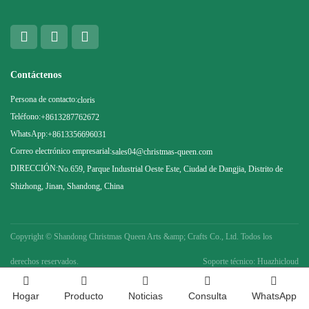
Contáctenos
Persona de contacto:
cloris
Teléfono:
+8613287762672
WhatsApp:
+8613356696031
Correo electrónico empresarial:
sales04@christmas-queen.com
DIRECCIÓN:
No.659, Parque Industrial Oeste Este, Ciudad de Dangjia, Distrito de
Shizhong, Jinan, Shandong, China
Copyright ©
Shandong Christmas Queen Arts &amp; Crafts Co., Ltd. Todos los
derechos reservados.
Soporte técnico: Huazhicloud
Hogar
Producto
Noticias
Consulta
WhatsApp