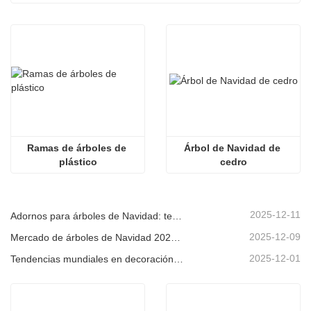
Ramas de árboles de 
Árbol de Navidad de 
plástico
cedro
2025-12-11
Adornos para árboles de Navidad: tendencias del mercado, información sobre la cadena de suministro y guía de adquisiciones 2025
2025-12-09
Mercado de árboles de Navidad 2025: Tendencias, tecnologías y guía de compras para compradores B2B
2025-12-01
Tendencias mundiales en decoración navideña y por qué Christmas Queen sigue liderando el mercado