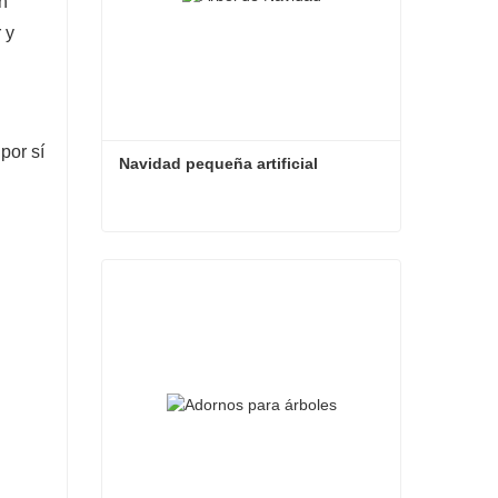
n
 y
por sí
Navidad pequeña artificial
Navidad pequeña artificial
Contacta ahora