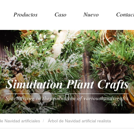
Productos
Caso
Nuevo
Contac
e Navidad artificiales
Árbol de Navidad artificial realista