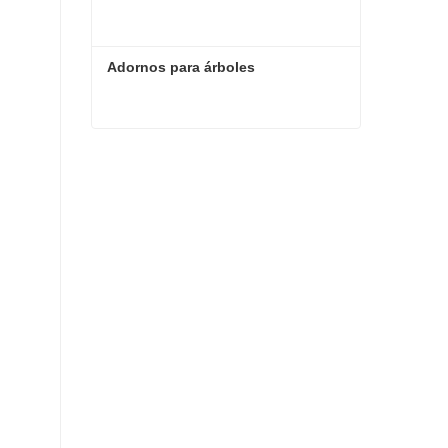
Adornos para árboles
Adornos para árboles
Contacta ahora